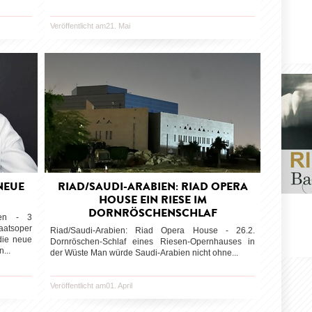
Veröffentlicht am21. Mai
NEUE
RIAD/SAUDI-ARABIEN: RIAD OPERA
HOUSE EIN RIESE IM
DORNRÖSCHENSCHLAF
men - 3
taatsoper
Riad/Saudi-Arabien: Riad Opera House - 26.2.
die neue
Dornröschen-Schlaf eines Riesen-Opernhauses in
...
der Wüste Man würde Saudi-Arabien nicht ohne...
Veröffentlicht am01. April