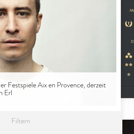
A
D
r Festspiele Aix en Provence, derzeit
n Erl
Filtern