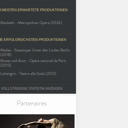
M MEISTEN ERWARTETE PRODUKTIONEN
Macbeth - Metropolitan Opera (2026)
IE ERFOLGREICHSTEN PRODUKTIONEN
Medea - Staatsoper Unter den Linden Berlin
(2018)
Moses und Aron - Opéra national de Paris
(2015)
Lohengrin - Teatro alla Scala (2012)
VOLLSTÄNDIGE STATISTIK ANZEIGEN
Partenaires