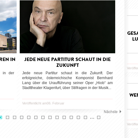
GES
LU
REN IN
JEDE NEUE PARTITUR SCHAUT IN DIE
ZUKUNFT
Veröffe
 in der
Jede neue Partitur schaut in die Zukunft. Der
erfolgreiche, österreichische Komponist Bernhard
Lang über die Uraufführung seiner Oper „Hiob“ am
Stadttheater Klagenfurt, über Stilfragen in der Musik...
WER
Veröffentlicht am06. Februar
Nächste
…
Veröffe