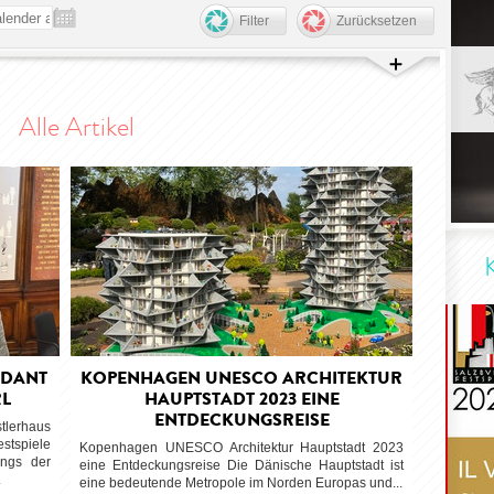
Filter
Zurücksetzen
Alle Artikel
NDANT
KOPENHAGEN UNESCO ARCHITEKTUR
RL
HAUPTSTADT 2023 EINE
ENTDECKUNGSREISE
stlerhaus
stspiele
Kopenhagen UNESCO Architektur Hauptstadt 2023
angs der
eine Entdeckungsreise Die Dänische Hauptstadt ist
.
eine bedeutende Metropole im Norden Europas und...