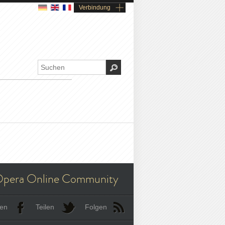
Verbindung
pera Online Community
len
Teilen
Folgen