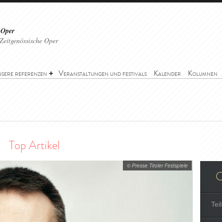
 Oper
Zeitgenössische Oper
sere referenzen
Veranstaltungen und festivals
Kalender
Kolumnen
Top Artikel
© Presse Tiroler Festspiele
O
Tei