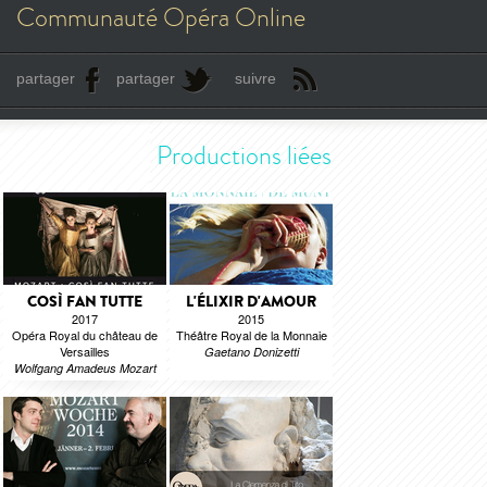
Communauté Opéra Online
partager
partager
suivre
Productions liées
COSÌ FAN TUTTE
L'ÉLIXIR D'AMOUR
2017
2015
Opéra Royal du château de
Théâtre Royal de la Monnaie
Versailles
Gaetano Donizetti
Wolfgang Amadeus Mozart