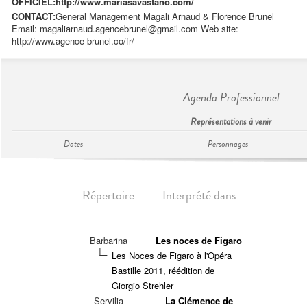
OFFICIEL:
http://www.mariasavastano.com/
CONTACT:
General Management Magali Arnaud & Florence Brunel
Email:
magaliarnaud.agencebrunel@gmail.com
Web site:
http://www.agence-brunel.co/fr/
Agenda Professionnel
Représentations à venir
Dates
Personnages
Répertoire
Interprété dans
Barbarina
Les noces de Figaro
Les Noces de Figaro à l'Opéra
Bastille 2011, réédition de
Giorgio Strehler
Servilia
La Clémence de