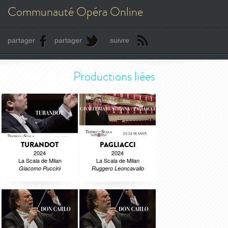
Communauté Opéra Online
partager
partager
suivre
Productions liées
TURANDOT
PAGLIACCI
2024
2024
La Scala de Milan
La Scala de Milan
Giacomo Puccini
Ruggero Leoncavallo