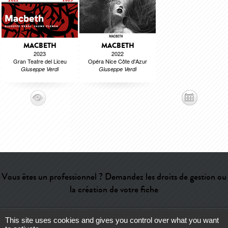
MACBETH
MACBETH
2023
2022
Gran Teatre del Liceu
Opéra Nice Côte d'Azur
Giuseppe Verdi
Giuseppe Verdi
Vous êtes un professionnel ? Demandez les droits de gestion ou
la création de votre fiche
This site uses cookies and gives you control over what you want
Aide
-
Contact
-
Admin
-
Lexique
-
CGU
-
Qui sommes-nous ?
-