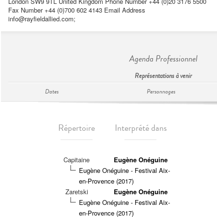
London SW9 9TL United Kingdom Phone Number +44 (0)20 3176 5500
Fax Number +44 (0)700 602 4143 Email Address
info@rayfieldallied.com
;
Agenda Professionnel
Représentations à venir
Dates
Personnages
Répertoire
Interprété dans
Capitaine
Eugène Onéguine
Eugène Onéguine - Festival Aix-
en-Provence (2017)
Zaretski
Eugène Onéguine
Eugène Onéguine - Festival Aix-
en-Provence (2017)