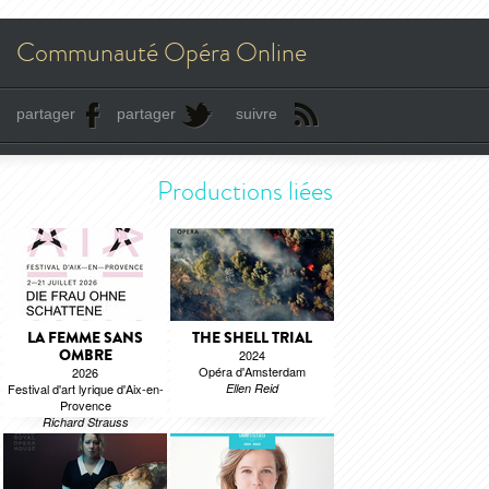
Communauté Opéra Online
partager
partager
suivre
Productions liées
LA FEMME SANS
THE SHELL TRIAL
OMBRE
2024
Opéra d'Amsterdam
2026
Festival d'art lyrique d'Aix-en-
Ellen Reid
Provence
Richard Strauss