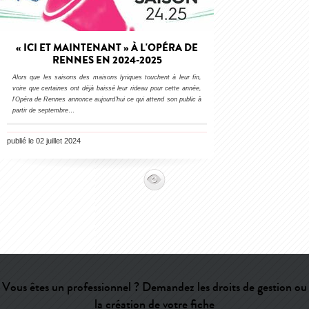
« ICI ET MAINTENANT » À L'OPÉRA DE
RENNES EN 2024-2025
Alors que les saisons des maisons lyriques touchent à leur fin,
voire que certaines ont déjà baissé leur rideau pour cette année,
l’Opéra de Rennes annonce aujourd’hui ce qui attend son public à
partir de septembre
…
publié le 02 juillet 2024
Vous êtes un professionnel ? Demandez les droits de gestion ou
la création de votre fiche