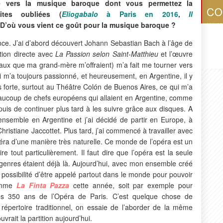
né vers la musique baroque dont vous permettez la
ites oubliées (
Eliogabalo
à Paris en 2016
,
Il
 D’où vous vient ce goût pour la musique baroque ?
nce. J’ai d’abord découvert Johann Sebastian Bach à l’âge de
tion directe avec
La Passion selon Saint-Matthieu
et l’œuvre
ux que ma grand-mère m’offraient) m’a fait me tourner vers
 m’a toujours passionné, et heureusement, en Argentine, il y
rès forte, surtout au Théâtre Colón de Buenos Aires, ce qui m’a
eaucoup de chefs européens qui allaient en Argentine, comme
, puis de continuer plus tard à les suivre grâce aux disques. A
ensemble en Argentine et j’ai décidé de partir en Europe, à
hristiane Jaccottet. Plus tard, j’ai commencé à travailler avec
éra d’une manière très naturelle. Ce monde de l’opéra est un
 tout particulièrement. Il faut dire que l’opéra est la seule
 genres étaient déjà là. Aujourd’hui, avec mon ensemble créé
 possibilité d’être appelé partout dans le monde pour pouvoir
comme
La Finta Pazza
cette année, soit par exemple pour
s 350 ans de l’Opéra de Paris. C’est quelque chose de
répertoire traditionnel, on essaie de l’aborder de la même
rait la partition aujourd’hui.