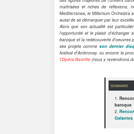
maîtrisées et riches de réflexions, 
Mediterranea
, le
Millenium Orchestra
a
aussi de se démarquer par leur excell
Alors que son actualité est particul
l'opportunité et le plaisir d'échange
baroque et la redécouverte d'oeuvres p
ses projets comme
son dernier dis
festival d'Ambronay, ou encore la pro
l'Opéra Bastille
(nous y reviendrons dan
sommaire
1.
Rencon
baroque
2.
Rencon
Galantes 