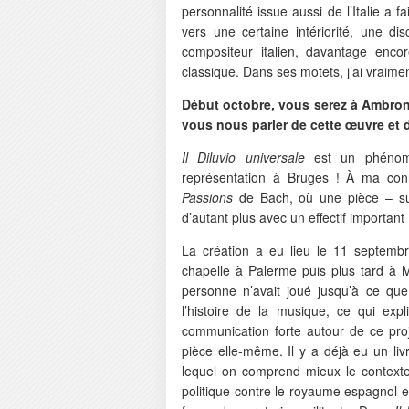
personnalité issue aussi de l’Italie a fa
vers une certaine intériorité, une d
compositeur italien, davantage enc
classique. Dans ses motets, j’ai vraimen
Début octobre, vous serez à Ambro
vous nous parler de cette œuvre et 
Il Diluvio universale
est un phénom
représentation à Bruges ! À ma conn
Passions
de Bach, où une pièce – sur
d’autant plus avec un effectif importan
La création a eu lieu le 11 septembr
chapelle à Palerme puis plus tard à
personne n’avait joué jusqu’à ce qu
l’histoire de la musique, ce qui exp
communication forte autour de ce proj
pièce elle-même. Il y a déjà eu un li
lequel on comprend mieux le contexte, 
politique contre le royaume espagnol en