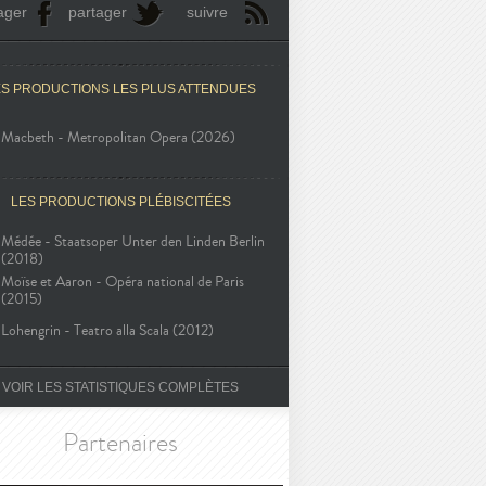
ager
partager
suivre
ES PRODUCTIONS LES PLUS ATTENDUES
Macbeth - Metropolitan Opera (2026)
LES PRODUCTIONS PLÉBISCITÉES
Médée - Staatsoper Unter den Linden Berlin
(2018)
Moïse et Aaron - Opéra national de Paris
(2015)
Lohengrin - Teatro alla Scala (2012)
VOIR LES STATISTIQUES COMPLÈTES
Partenaires