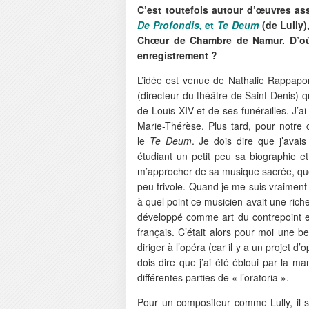
C’est toutefois autour d’œuvres a
De Profondis,
et
Te Deum
(de Lully)
Chœur de Chambre de Namur. D’où e
enregistrement ?
L’idée est venue de Nathalie Rappaport
(directeur du théâtre de Saint-Denis) q
de Louis XIV et de ses funérailles. J’a
Marie-Thérèse. Plus tard, pour notre 
le
Te Deum
. Je dois dire que j’avai
étudiant un petit peu sa biographie 
m’approcher de sa musique sacrée, que
peu frivole. Quand je me suis vraiment 
à quel point ce musicien avait une riches
développé comme art du contrepoint et
français. C’était alors pour moi une b
diriger à l’opéra (car il y a un projet
dois dire que j’ai été ébloui par la man
différentes parties de « l’oratoria ».
Pour un compositeur comme Lully, il s