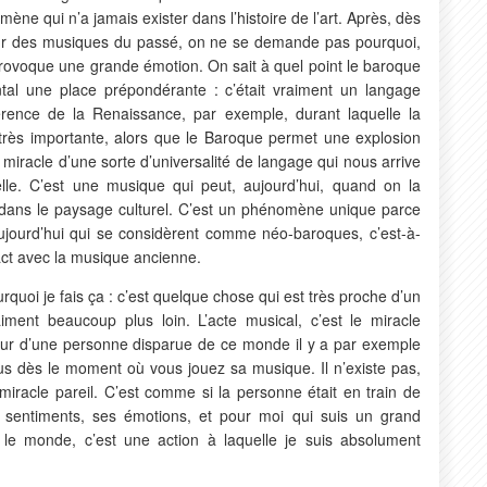
ène qui n’a jamais exister dans l’histoire de l’art. Après, dès
our des musiques du passé, on ne se demande pas pourquoi,
provoque une grande émotion. On sait à quel point le baroque
ental une place prépondérante : c’était vraiment un langage
férence de la Renaissance, par exemple, durant laquelle la
t très importante, alors que le Baroque permet une explosion
e miracle d’une sorte d’universalité de langage qui nous arrive
elle. C’est une musique qui peut, aujourd’hui, quand on la
 dans le paysage culturel. C’est un phénomène unique parce
ujourd’hui qui se considèrent comme néo-baroques, c’est-à-
tact avec la musique ancienne.
uoi je fais ça : c’est quelque chose qui est très proche d’un
iment beaucoup plus loin. L’acte musical, c’est le miracle
e cœur d’une personne disparue de ce monde il y a par exemple
ous dès le moment où vous jouez sa musique. Il n’existe pas,
miracle pareil. C’est comme si la personne était en train de
 sentiments, ses émotions, et pour moi qui suis un grand
s le monde, c’est une action à laquelle je suis absolument