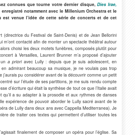
ssez connues que tourne votre dernier disque,
Dies Irae,
,
enregistré notamment avec le Millenium Orchestra et le
st venue l’idée de cette série de concerts et de cet
 (directrice du Festival de Saint-Denis) et de Jean Bellorini
ui m’ont contacté afin de monter un spectacle théâtral autour
i alors choisi les deux motets funèbres, composés plutôt pour
concert à Versailles, Laurent Brunner m’a proposé d’ajouter
s un
a priori
avec Lully : depuis que je suis adolescent, en
et en admirant beaucoup sa musique, je ne voulais pas trop
 j’aurais pu considérer avant de la découvrir comme un petit
centré sur l’étude de ses partitions, je me suis rendu compte
se d’écriture qui était la synthèse de tout ce que l’Italie avait
 qu’il a su adapter à la prosodie et aux rythmes de danses
elle expérience de pouvoir aborder le Lully sacré avant de le
 d’opéra de Lully dans deux ans avec Cappella Mediterranea). Je
ière de traiter ces textes qui permettent d’utiliser toutes les
’agissait finalement de composer un opéra pour l’église. Sa