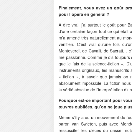
Finalement, vous avez un goût pro
pour l’opéra en général ?
A dire vrai, j’ai surtout le goût pour B
d’une certaine façon tout ce qui était
m’a amené très naturellement au mond
vénitien. C’est vrai qu’une fois qu’o
Monteverdi, de Cavalli, de Sacrati… c’
me passionne. Comme je dis toujours 
que je fais de la science-fiction ». D’
instruments originaux, les manuscrits à
« fiction », à savoir que jamais on 
absolument impossible. La fiction nous 
la vérité absolue de l’interprétation d’
Pourquoi est-ce important pour vous 
œuvres oubliées, qu’on ne joue plu
Même s’il y a eu un mouvement de red
baron van Swieten, puis avec Mende
ressusciter les pièces du passé, n