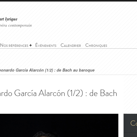
art lyrique
'opéra contemporain
Nos références
Événements
Calendrier
Chroniques
onardo García Alarcón (1/2) : de Bach au baroque
do García Alarcón (1/2) : de Bach
C