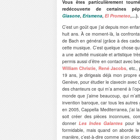
Vous êtes particulièrement tour
redécouverte de certaines pép
Giasone
,
Erismena
,
El Prometeo
,…).
C’est un goût que j’ai depuis mon enfa
huit ans. À ce moment-là, la confronta
de Bach en général (grâce à des cadea
cette musique. C’est quelque chose qui
a une activité musicale et artistique t
permis aussi d’être en contact avec b
William Christie
,
René Jacobs
, etc.
19 ans, je dirigeais déjà mon propre 
Genève, pour étudier le clavecin avec C
des chanteurs ce qui m’a amené à l’op
monde que j’aime beaucoup, qui m’attire
invention baroque, car tous les autres
en 2005, Cappella Mediterranea, j’ai la
soit créer des pièces inconnues, 
donner
Les Indes Galantes
pour le
formidable, mais quand on aborde le 
manière, c’est-à-dire comme si on découv