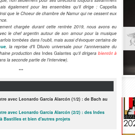
mais également pour les ensembles qu'il dirige :
Cappella
insi que le Choeur de chambre de Namur qui ne cessent eux
ence.
ièrement chargée durant cette rentrée 2019, nous avons eu
r avec le chef argentin autour de son amour pour la musique
arfois tombées dans l'oubli, mais aussi d'évoquer certains de
que
, la reprise d'
Il Diluvio universale
pour l'anniversaire du
chaine production des
Indes Galantes
qu'il dirigera
bientôt à
s la seconde partie de l'interview).
***
tre avec Leonardo García Alarcón (1/2) : de Bach au
tre avec Leonardo García Alarcón (2/2) : des Indes
à Bastilles et bien d'autres projets