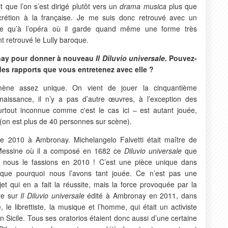
it que l’on s’est dirigé plutôt vers un
drama musica
plus que
iscrétion à la française. Je me suis donc retrouvé avec un
ore qu’à l’opéra où il garde quand même une forme très
t retrouvé le Lully baroque.
nay pour donner à nouveau
Il Diluvio universale
. Pouvez-
des rapports que vous entretenez avec elle ?
ène assez unique. On vient de jouer la cinquantième
aissance, il n’y a pas d’autre œuvres, à l’exception des
tout inconnue comme c'est le cas ici – est autant jouée,
t (on est plus de 40 personnes sur scène).
e 2010 à Ambronay. Michelangelo Falvetti était maître de
 Messine où il a composé en 1682 ce
Diluvio universale
que
e nous le fassions en 2010 ! C’est une pièce unique dans
lique pourquoi nous l’avons tant jouée. Ce n’est pas une
et qui en a fait la réussite, mais la force provoquée par la
vre sur
Il Diluvio universale
édité à Ambronay en 2011, dans
le librettiste, la musique et l’homme, qui était un activiste
 Sicile. Tous ses oratorios étaient donc aussi d’une certaine