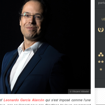
part
L
© Vincent Arbelet
hef
Leonardo García Alarcón
qui s'est imposé comme l'une
oque, non seulement pour ses directions toujours savamment