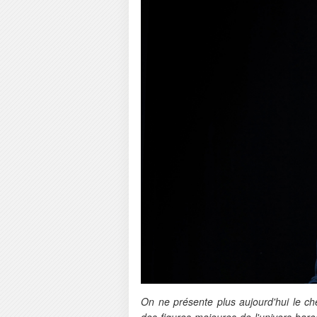
On ne présente plus aujourd'hui le c
des figures majeures de l'univers bar