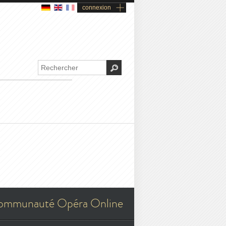
connexion
ommunauté Opéra Online