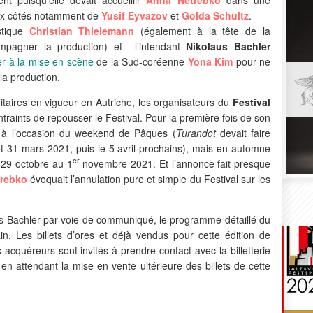
ux côtés notamment de
Yusif Eyvazov
et
Golda Schultz
.
istique
Christian Thielemann
(également à la tête de la
ompagner la production) et l’intendant
Nikolaus Bachler
er à la mise en scène
de la Sud-coréenne
Yona Kim
pour ne
la production.
nitaires en vigueur en Autriche, les organisateurs du
Festival
traints de repousser le Festival. Pour la première fois de son
as à l’occasion du weekend de Pâques (
Turandot
devait faire
 et 31 mars 2021, puis le 5 avril prochains), mais en automne
er
 29 octobre au 1
novembre 2021. Et l’annonce fait presque
rebko
évoquait l’annulation pure et simple du Festival sur les
s Bachler par voie de communiqué, le programme détaillé du
n. Les billets d’ores et déjà vendus pour cette édition de
acquéreurs sont invités à prendre contact avec la billetterie
en attendant la mise en vente ultérieure des billets de cette