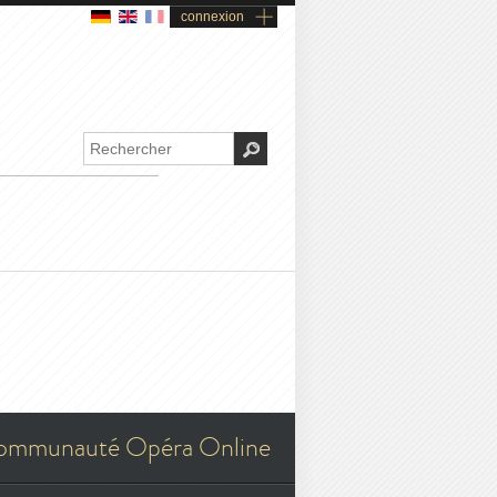
connexion
ommunauté Opéra Online