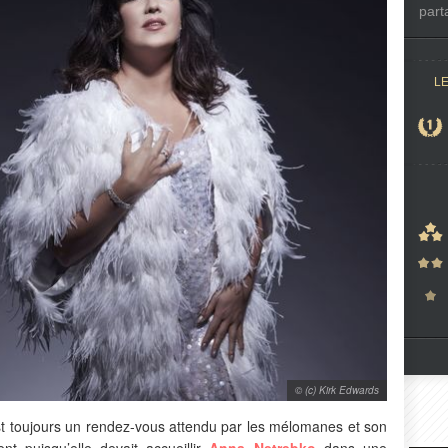
part
L
© (c) Kirk Edwards
t toujours un rendez-vous attendu par les mélomanes et son
ent puisqu’elle devait accueillir
Anna Netrebko
dans une