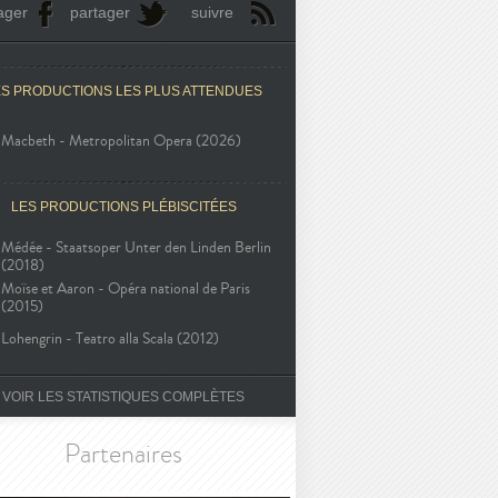
ager
partager
suivre
ES PRODUCTIONS LES PLUS ATTENDUES
Macbeth - Metropolitan Opera (2026)
LES PRODUCTIONS PLÉBISCITÉES
Médée - Staatsoper Unter den Linden Berlin
(2018)
Moïse et Aaron - Opéra national de Paris
(2015)
Lohengrin - Teatro alla Scala (2012)
VOIR LES STATISTIQUES COMPLÈTES
Partenaires