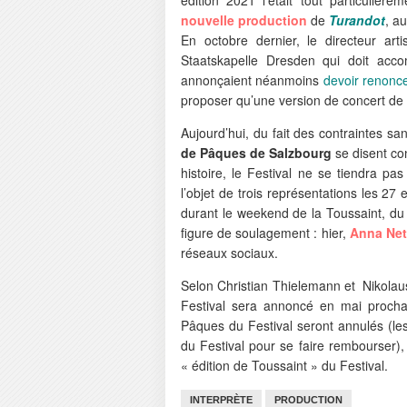
nouvelle production
de
Turandot
, a
En octobre dernier, le directeur art
Staatskapelle Dresden qui doit acc
annonçaient néanmoins
devoir renonc
proposer qu’une version de concert de 
Aujourd’hui, du fait des contraintes sa
de Pâques de Salzbourg
se disent con
histoire, le Festival ne se tiendra p
l’objet de trois représentations les 27
durant le weekend de la Toussaint, du
figure de soulagement : hier,
Anna Net
réseaux sociaux.
Selon Christian Thielemann et Nikolau
Festival sera annoncé en mai prochai
Pâques du Festival seront annulés (les 
du Festival pour se faire rembourser), 
« édition de Toussaint » du Festival.
INTERPRÈTE
PRODUCTION