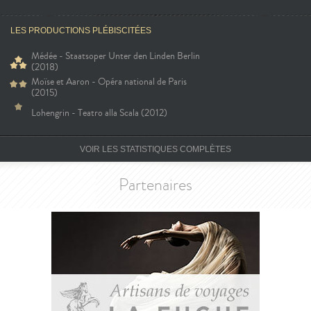
LES PRODUCTIONS PLÉBISCITÉES
Médée - Staatsoper Unter den Linden Berlin
(2018)
Moïse et Aaron - Opéra national de Paris
(2015)
Lohengrin - Teatro alla Scala (2012)
VOIR LES STATISTIQUES COMPLÈTES
Partenaires