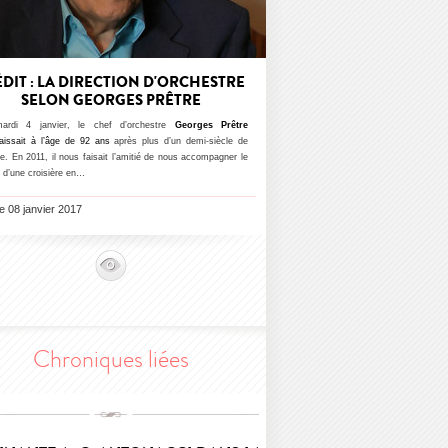
ÉDIT : LA DIRECTION D'ORCHESTRE
SELON GEORGES PRÊTRE
rdi 4 janvier, le chef d’orchestre
Georges Prêtre
raissait à l’âge de 92 ans
après plus d’un demi-siècle de
re. En 2011, il nous faisait l’amitié de nous accompagner le
 d’une croisière en…
le 08 janvier 2017
Chroniques liées