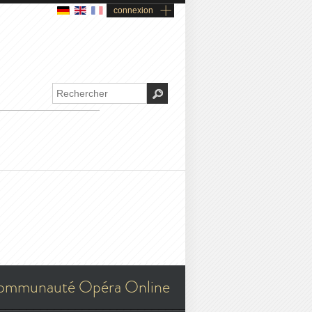
connexion
ommunauté Opéra Online