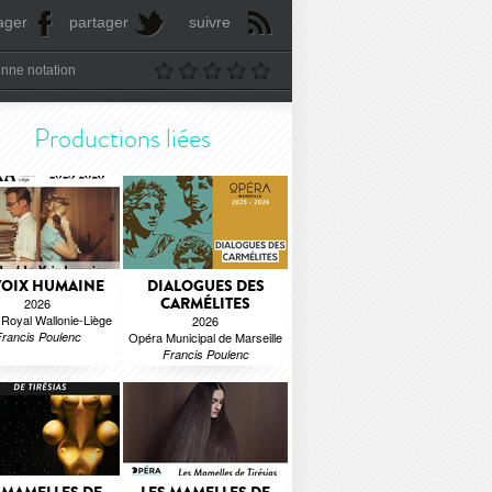
ager
partager
suivre
nne notation
Productions liées
VOIX HUMAINE
DIALOGUES DES
CARMÉLITES
2026
Royal Wallonie-Liège
2026
rancis Poulenc
Opéra Municipal de Marseille
Francis Poulenc