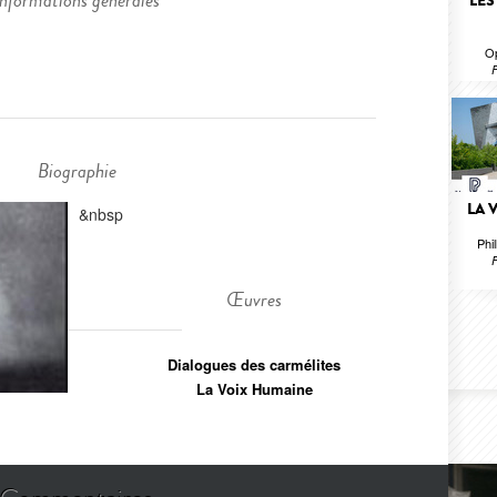
Informations générales
LES
O
F
Biographie
LA 
&nbsp
Phi
F
Œuvres
Dialogues des carmélites
La Voix Humaine