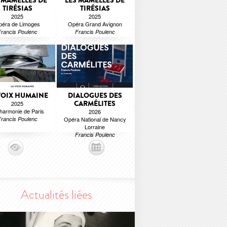
 MAMELLES DE
LES MAMELLES DE
TIRÉSIAS
TIRÉSIAS
2025
2025
péra de Limoges
Opéra Grand Avignon
rancis Poulenc
Francis Poulenc
VOIX HUMAINE
DIALOGUES DES
CARMÉLITES
2025
lharmonie de Paris
2026
rancis Poulenc
Opéra National de Nancy
Lorraine
Francis Poulenc
Actualités liées