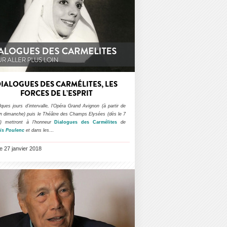
IALOGUES DES CARMÉLITES, LES
FORCES DE L’ESPRIT
ques jours d’intervalle, l’Opéra Grand Avignon (à partir de
n dimanche) puis le Théâtre des Champs Elysées (dès le 7
er) mettront à l’honneur
Dialogues des Carmélites
de
is Poulenc
et dans les
…
le 27 janvier 2018