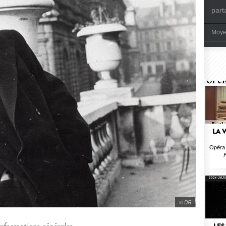
part
Moye
LA 
Opéra 
F
© DR