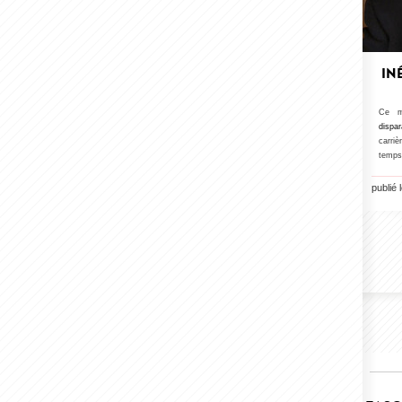
IN
Ce ma
dispa
carriè
temps
publié 