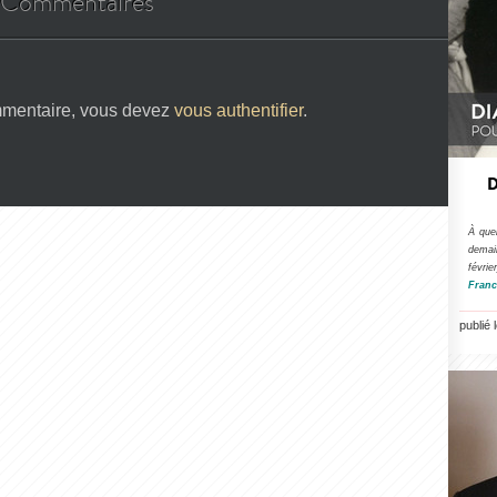
Commentaires
mmentaire, vous devez
vous authentifier
.
D
À quel
demai
févri
Franc
publié 