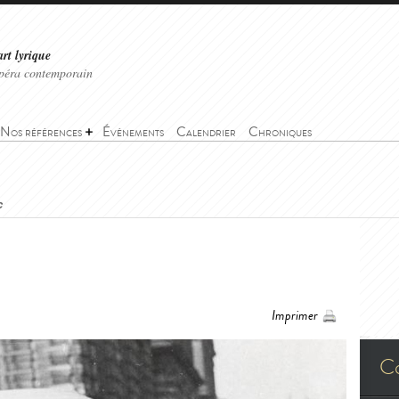
art lyrique
'opéra contemporain
Nos références
Événements
Calendrier
Chroniques
c
Imprimer
C