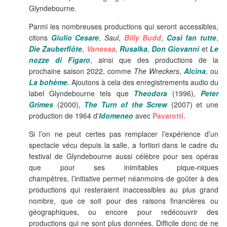
Glyndebourne.
Parmi les nombreuses productions qui seront accessibles,
citons
Giulio Cesare
,
Saul
,
Billy Budd
,
Così fan tutte
,
Die Zauberflöte
,
Vanessa
,
Rusalka
,
Don Giovanni
et
Le
nozze di Figaro
, ainsi que des productions de la
prochaine saison 2022, comme
The Wreckers
,
Alcina
, ou
La bohème
. Ajoutons à cela des enregistrements audio du
label Glyndebourne tels que
Theodora
(1996),
Peter
Grimes
(2000),
The Turn of the Screw
(2007) et une
production de 1964 d'
Idomeneo
avec
Pavarotti
.
Si l’on ne peut certes pas remplacer l’expérience d’un
spectacle vécu depuis la salle, a fortiori dans le cadre du
festival de
Glyndebourne aussi célèbre pour ses opéras
que pour ses inimitables pique-niques
champêtres,
l’initiative permet néanmoins de goûter à des
productions qui resteraient inaccessibles au plus grand
nombre, que ce soit pour des raisons financières ou
géographiques, ou encore pour redécouvrir des
productions qui ne sont plus données. Difficile donc de ne