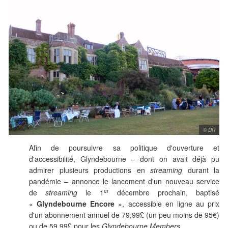
© DR
Afin de poursuivre sa politique d'ouverture et
d'accessibilité, Glyndebourne – dont on avait déjà pu
admirer plusieurs productions en
streaming
durant la
pandémie – annonce le lancement d'un nouveau service
er
de
streaming
le 1
décembre prochain, baptisé
«
Glyndebourne Encore
», accessible en ligne au prix
d'un abonnement annuel de
79,99
£ (un peu moins de 95€)
ou de
59,99
£ pour les
Glyndebourne Members
.