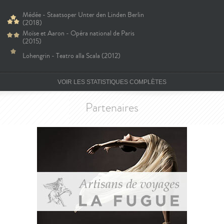
Médée - Staatsoper Unter den Linden Berlin
(2018)
Moïse et Aaron - Opéra national de Paris
(2015)
Lohengrin - Teatro alla Scala (2012)
VOIR LES STATISTIQUES COMPLÈTES
Partenaires