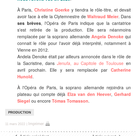
À Paris,
Christine Goerke
y tiendra le rôle-titre, et devait
avoir face à elle la Clytemnestre de
Waltraud Meier
.
Dans
ses brèves
, l'Opéra de Paris indique que la
cantatrice
s'est retirée de la production. Elle sera néanmoins
remplacée par la soprano allemande
Angela Denoke
qui
connait le rôle pour l'avoir déjà interprété, notamment à
Vienne en 2012.
Andela Denoke était par ailleurs annoncée dans le rôle de
la Sacristine, dans
Jenufa
, au Capitole de Toulouse
en
avril prochain. Elle y sera remplacée par
Catherine
Hunold
.
À l'Opéra de Paris, la soprano allemande rejoindra un
plateau qui compte déjà
Elza van den Heever
,
Gerhard
Siegel
ou encore
Tómas Tomasson
.
PRODUCTION
Imprimer
11 mars 2022
|