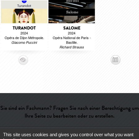
TURANDOT
SALOME
2024
2024
Opéra de Dijon Métropole.
Opéra National de Paris -
Bastille.
Giacomo Puccini
Richard Strauss
Sie sind ein Fachmann? Fragen Sie nach einer Berechtigung um
Ihre Seite zu bearbeiten oder zu erstellen.
This site uses cookies and gives you control over what you want
Hilfe
-
Kontakt
-
Admin
-
Wörterverzeichnis
-
CGU
-
Über uns
-