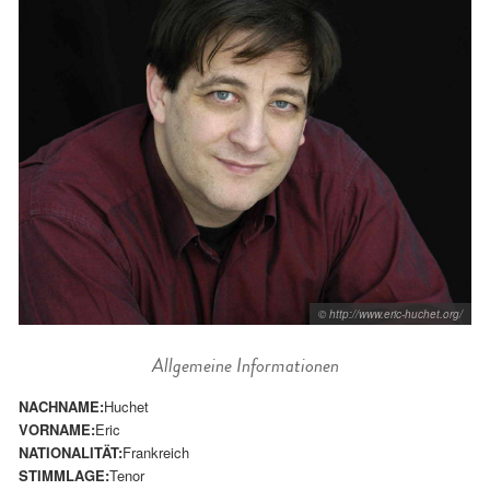
© http://www.eric-huchet.org/
Allgemeine Informationen
NACHNAME:
Huchet
VORNAME:
Eric
NATIONALITÄT:
Frankreich
STIMMLAGE:
Tenor