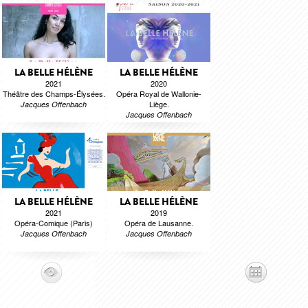
LA BELLE HÉLÈNE
LA BELLE HÉLÈNE
2021
2020
Théâtre des Champs-Élysées.
Opéra Royal de Wallonie-
Liège.
Jacques Offenbach
Jacques Offenbach
LA BELLE HÉLÈNE
LA BELLE HÉLÈNE
2021
2019
Opéra-Comique (Paris)
Opéra de Lausanne.
Jacques Offenbach
Jacques Offenbach