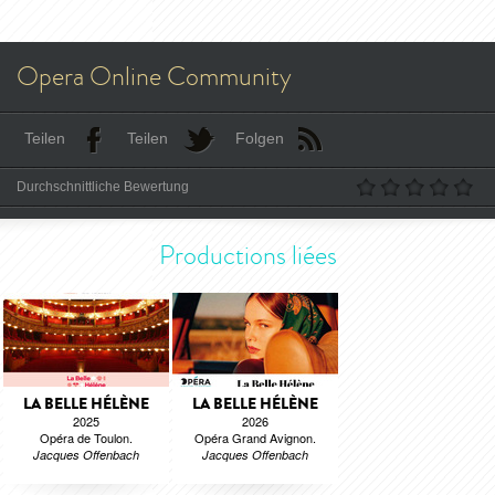
Opera Online Community
Teilen
Teilen
Folgen
Durchschnittliche Bewertung
Productions liées
LA BELLE HÉLÈNE
LA BELLE HÉLÈNE
2025
2026
Opéra de Toulon.
Opéra Grand Avignon.
Jacques Offenbach
Jacques Offenbach