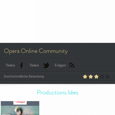
Opera Online Community
Teilen
Teilen
Folgen
Durchschnittliche Bewertung
Productions liées