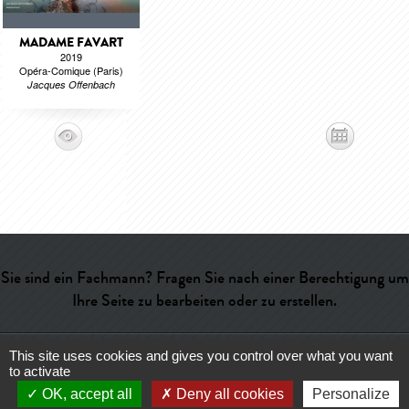
MADAME FAVART
2019
Opéra-Comique (Paris)
Jacques Offenbach
Sie sind ein Fachmann? Fragen Sie nach einer Berechtigung um
Ihre Seite zu bearbeiten oder zu erstellen.
This site uses cookies and gives you control over what you want
Hilfe
-
Kontakt
-
Admin
-
Wörterverzeichnis
-
CGU
-
Über uns
-
to activate
Publicité
OK, accept all
Deny all cookies
Personalize