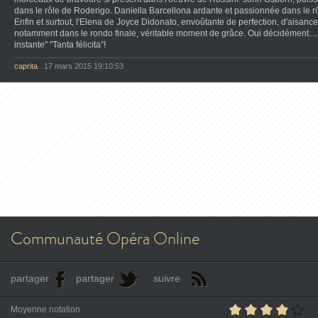
dans le rôle de Roderigo. Daniella Barcellona ardante et passionnée dans le r
Enfin et surtout, l'Elena de Joyce Didonato, envoûtante de perfection, d'aisance
notamment dans le rondo finale, véritable moment de grâce. Oui décidément....
instante" "Tanta félicita"!
caprita
17 mars 2015 19:10:53
Communauté Opéra Online
partager
partager
suivre
Moyenne notation