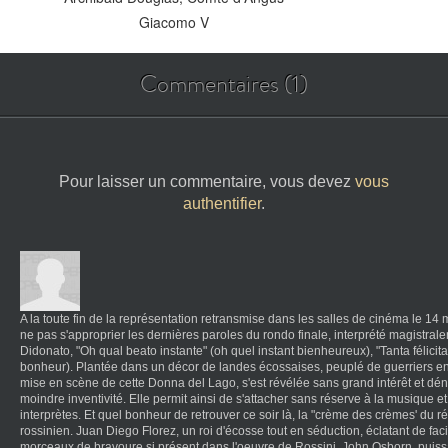
Giacomo V
Commentaires (1)
Pour laisser un commentaire, vous devez
vous
authentifier
.
A la toute fin de la représentation retransmise dans les salles de cinéma le 1
ne pas s'approprier les dernières paroles du rondo finale, interprété magistral
Didonato, "Oh qual beato instante" (oh quel instant bienheureux), "Tanta félicita
bonheur). Plantée dans un décor de landes écossaises, peuplé de guerriers en ki
mise en scène de cette Donna del Lago, s'est révélée sans grand intérêt et dé
moindre inventivité. Elle permit ainsi de s'attacher sans réserve à la musique et
interprètes. Et quel bonheur de retrouver ce soir là, la "crème des crèmes' du ré
rossinien. Juan Diego Florez, un roi d'écosse tout en séduction, éclatant de faci
morceaux de bravoure si présent dans l'oeuvre de Rossini. John Osborn, puissan