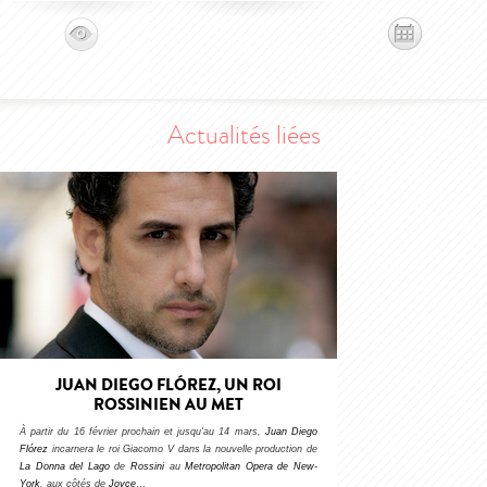
Actualités liées
JUAN DIEGO FLÓREZ, UN ROI
ROSSINIEN AU MET
À partir du 16 février prochain et jusqu'au 14 mars,
Juan Diego
Flórez
incarnera le roi Giacomo V dans la nouvelle production de
La Donna del Lago
de
Rossini
au
Metropolitan Opera de New-
York
, aux côtés de
Joyce
…