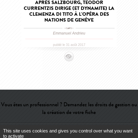
APRÈS SALZBOURG, TEODOR
CURRENTZIS DIRIGE (ET DYNAMITE) LA
CLEMENZA DI TITO À L'OPÉRA DES
NATIONS DE GENÈVE
Emmanuel Andrieu
publié le 31 août 2017
Vous êtes un professionnel ? Demandez les droits de gestion ou
la création de votre fiche
This site uses cookies and gives you control over what you want
Aide
-
Contact
-
Admin
-
Lexique
-
CGU
-
Qui sommes-nous ?
-
to activate
Publicité