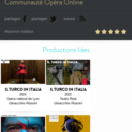
Communauté Opéra Online
partager
partager
suivre
Moyenne notation
Productions liées
IL TURCO IN ITALIA
IL TURCO IN ITALIA
2024
2023
Opéra national de Lyon
Teatro Real
Gioacchino Rossini
Gioacchino Rossini