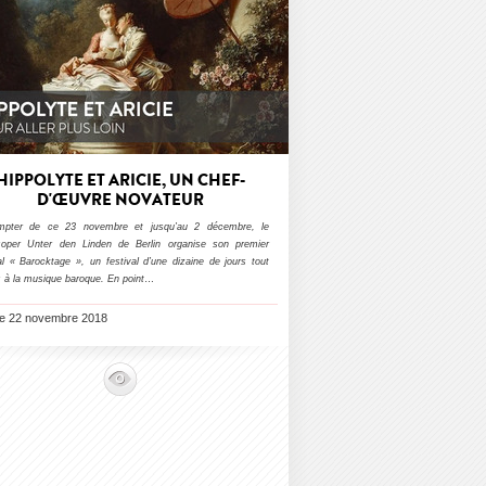
HIPPOLYTE ET ARICIE, UN CHEF-
D'ŒUVRE NOVATEUR
pter de ce 23 novembre et jusqu’au 2 décembre, le
soper Unter den Linden de Berlin organise son premier
al « Barocktage », un festival d’une dizaine de jours tout
 à la musique baroque. En point
…
 le 22 novembre 2018