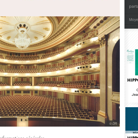
part
Moye
HIPP
Jea
© DR