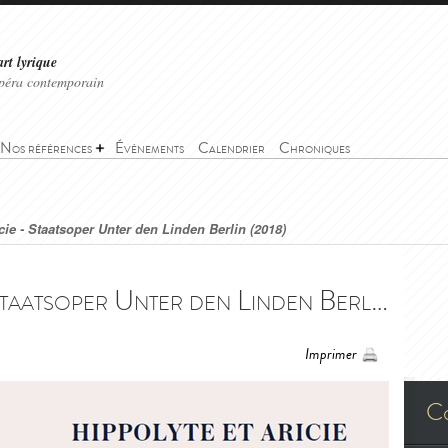
art lyrique
'opéra contemporain
Nos références
Événements
Calendrier
Chroniques
cie - Staatsoper Unter den Linden Berlin (2018)
Hippolyte et Aricie - Staatsoper Unter den Linden Berlin (2018) - Hippolyte et Aricie - Staatsoper Unter den Linden Berlin (2018)
Imprimer
C