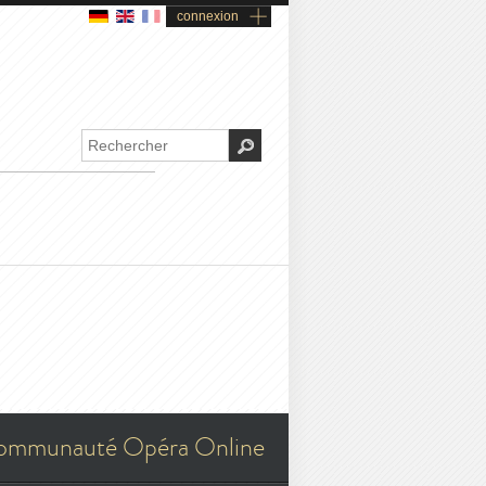
connexion
ommunauté Opéra Online