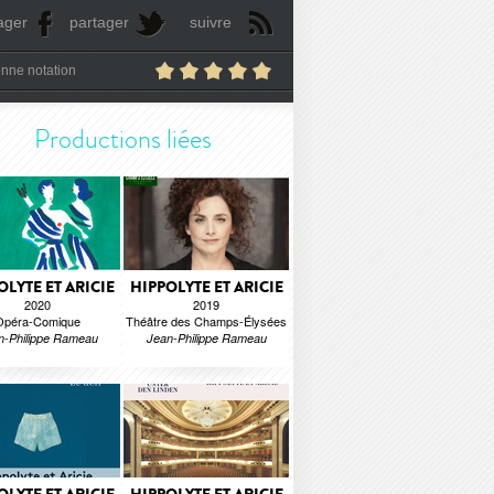
ager
partager
suivre
nne notation
Productions liées
OLYTE ET ARICIE
HIPPOLYTE ET ARICIE
2020
2019
Opéra-Comique
Théâtre des Champs-Élysées
n-Philippe Rameau
Jean-Philippe Rameau