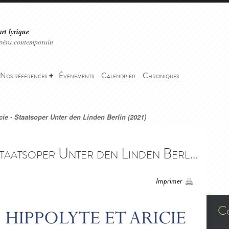
art lyrique
'opéra contemporain
Nos références
Événements
Calendrier
Chroniques
cie - Staatsoper Unter den Linden Berlin (2021)
Hippolyte et Aricie - Staatsoper Unter den Linden Berlin (2021) - Hippolyte et Aricie - Staatsoper Unter den Linden Berlin (2021)
Imprimer
C