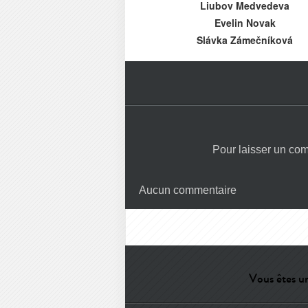
Liubov Medvedeva
Evelin Novak
Slávka Zámečníková
Pour laisser un co
Aucun commentaire
Vous êtes un