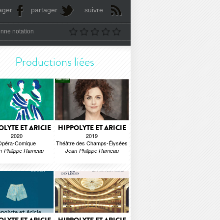
ager
partager
suivre
nne notation
Productions liées
OLYTE ET ARICIE
HIPPOLYTE ET ARICIE
2020
2019
Opéra-Comique
Théâtre des Champs-Élysées
n-Philippe Rameau
Jean-Philippe Rameau