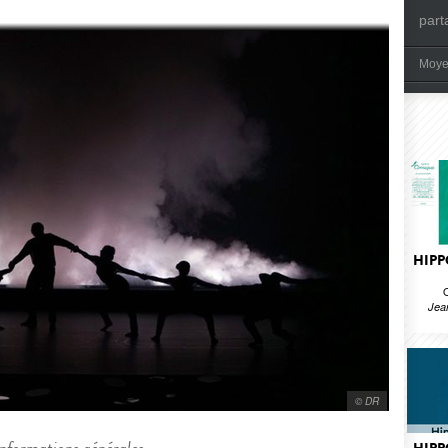
part
Moye
HIPP
Jea
© DR