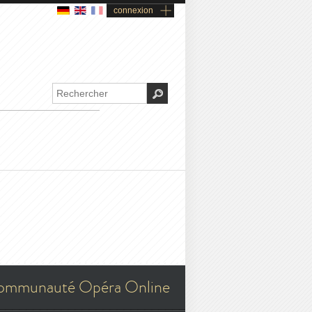
connexion
ommunauté Opéra Online