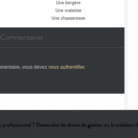
Une bergère
Une matelote
Une chasseresse
Commentaires
mmentaire, vous devez
vous authentifier
.
 professionnel ? Demandez les droits de gestion ou la création d