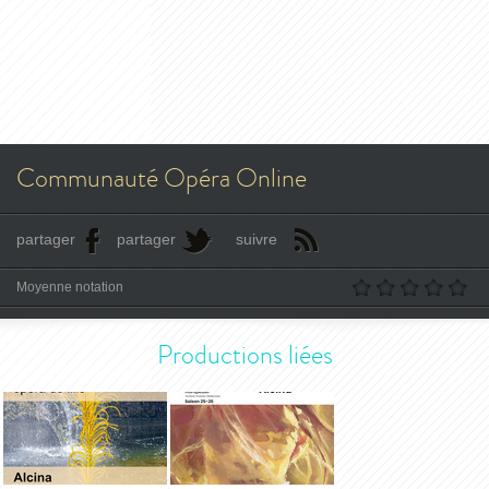
Communauté Opéra Online
partager
partager
suivre
Moyenne notation
Productions liées