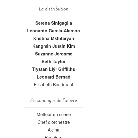
La distribution
Serena Sinigaglia
Leonardo García-Alarcón
Kristina Mkhitaryan
Kangmin Justin Kim
Suzanne Jerosme
Beth Taylor
Trystan Llŷr Griffiths
Leonard Bernad
Elisabeth Boudreaut
Personnages de l'œuvre
Metteur en scène
Chef d'orchestre
Alcina
Ruggiero