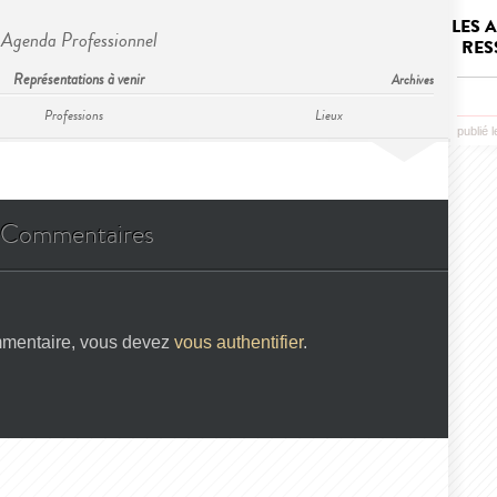
LES 
Agenda Professionnel
RES
Représentations à venir
Archives
Professions
Lieux
publié 
Commentaires
mmentaire, vous devez
vous authentifier
.