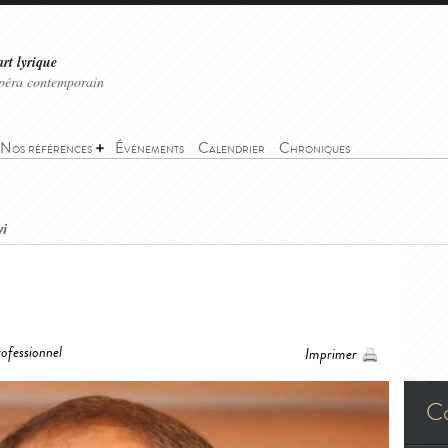
art lyrique
'opéra contemporain
Nos références
Événements
Calendrier
Chroniques
i
ofessionnel
Imprimer
C