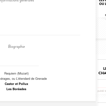
Informations générales
LES
OU 
Biographie
L
CHA
Requiem (Mozart)
érages, ou L'étendard de Grenade
Castor et Pollux
Les Boréades
publié 