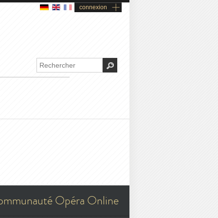
connexion
ommunauté Opéra Online