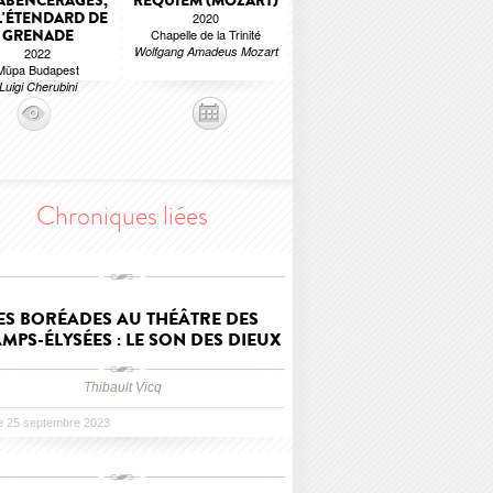
 ABENCÉRAGES,
REQUIEM (MOZART)
L'ÉTENDARD DE
2020
GRENADE
Chapelle de la Trinité
Wolfgang Amadeus Mozart
2022
Müpa Budapest
Luigi Cherubini
Chroniques liées
ES BORÉADES AU THÉÂTRE DES
MPS-ÉLYSÉES : LE SON DES DIEUX
Thibault Vicq
le 25 septembre 2023