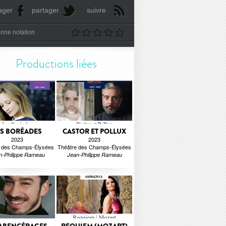
ager
partager
suivre
nne notation
Productions liées
ES BORÉADES
CASTOR ET POLLUX
2023
2023
e des Champs-Élysées
Théâtre des Champs-Élysées
n-Philippe Rameau
Jean-Philippe Rameau