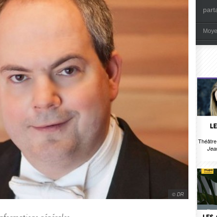
part
Moye
L
Théâtr
Jea
© DR