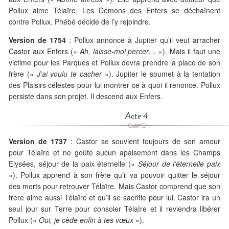
Pollux aime Télaïre. Les Démons des Enfers se déchaînent
contre Pollux. Phébé décide de l’y rejoindre.
Version de 1754
: Pollux annonce à Jupiter qu’il veut arracher
Castor aux Enfers («
Ah, laisse-moi percer…
»). Mais il faut une
victime pour les Parques et Pollux devra prendre la place de son
frère («
J’ai voulu te cacher
»). Jupiter le soumet à la tentation
des Plaisirs célestes pour lui montrer ce à quoi il renonce. Pollux
persiste dans son projet. Il descend aux Enfers.
Acte 4
Version de 1737
: Castor se souvient toujours de son amour
pour Télaïre et ne goûte aucun apaisement dans les Champs
Elysées, séjour de la paix éternelle («
Séjour de l’éternelle paix
»). Pollux apprend à son frère qu’il va pouvoir quitter le séjour
des morts pour retrouver Télaïre. Mais Castor comprend que son
frère aime aussi Télaïre et qu’il se sacrifie pour lui. Castor ira un
seul jour sur Terre pour consoler Télaïre et il reviendra libérer
Pollux («
Oui, je cède enfin à tes vœux
»).