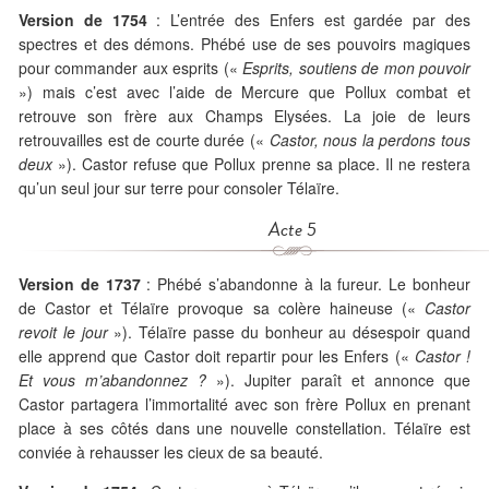
Version de 1754
: L’entrée des Enfers est gardée par des
spectres et des démons. Phébé use de ses pouvoirs magiques
pour commander aux esprits («
Esprits, soutiens de mon pouvoir
») mais c’est avec l’aide de Mercure que Pollux combat et
retrouve son frère aux Champs Elysées. La joie de leurs
retrouvailles est de courte durée («
Castor, nous la perdons tous
deux
»). Castor refuse que Pollux prenne sa place. Il ne restera
qu’un seul jour sur terre pour consoler Télaïre.
Acte 5
Version de 1737
: Phébé s’abandonne à la fureur. Le bonheur
de Castor et Télaïre provoque sa colère haineuse («
Castor
revoit le jour
»). Télaïre passe du bonheur au désespoir quand
elle apprend que Castor doit repartir pour les Enfers («
Castor !
Et vous m’abandonnez ?
»). Jupiter paraît et annonce que
Castor partagera l’immortalité avec son frère Pollux en prenant
place à ses côtés dans une nouvelle constellation. Télaïre est
conviée à rehausser les cieux de sa beauté.