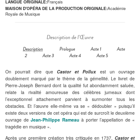
LANGUE ORIGINALE:
Français
MAISON D'OPÉRA DE LA PRODUCTION ORIGINALE:
Académie
Royale de Musique
Description de l'Œuvre
Description
Prologue
Acte 1
Acte
2
Acte 3
Acte 4
Acte 5
On pourrait dire que
Castor et Pollux
est un ouvrage
doublement marqué par le thème de la gémellité. Le livret de
Pierre-Joseph Bernard dont la qualité fut abondamment saluée,
relate la rivalité amoureuse des célèbres jumeaux dont
l’exceptionnel attachement parvient à surmonter tous les
obstacles. Et l’œuvre elle-même va se « dédoubler » puisqu’il
existe deux versions de cet opéra qui est de surcroît le deuxième
ouvrage de
Jean-Philippe Rameau
à porter l’appellation de «
tragédie en musique ».
Après une première création très critiquée en 1737,
Castor et