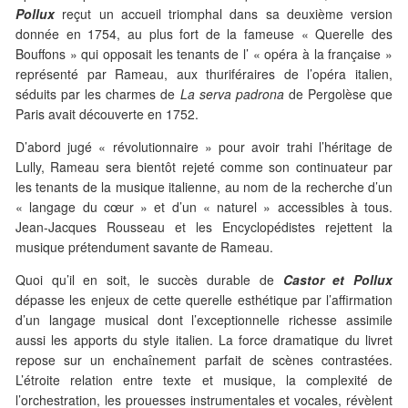
Pollux
reçut un accueil triomphal dans sa deuxième version
donnée en 1754, au plus fort de la fameuse « Querelle des
Bouffons » qui opposait les tenants de l’ « opéra à la française »
représenté par Rameau, aux thuriféraires de l’opéra italien,
séduits par les charmes de
La serva padrona
de Pergolèse que
Paris avait découverte en 1752.
D’abord jugé « révolutionnaire » pour avoir trahi l’héritage de
Lully, Rameau sera bientôt rejeté comme son continuateur par
les tenants de la musique italienne, au nom de la recherche d’un
« langage du cœur » et d’un « naturel » accessibles à tous.
Jean-Jacques Rousseau et les Encyclopédistes rejettent la
musique prétendument savante de Rameau.
Quoi qu’il en soit, le succès durable de
Castor et Pollux
dépasse les enjeux de cette querelle esthétique par l’affirmation
d’un langage musical dont l’exceptionnelle richesse assimile
aussi les apports du style italien. La force dramatique du livret
repose sur un enchaînement parfait de scènes contrastées.
L’étroite relation entre texte et musique, la complexité de
l’orchestration, les prouesses instrumentales et vocales, révèlent