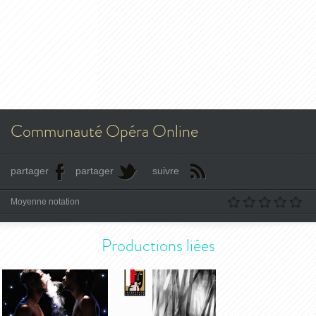
Communauté Opéra Online
partager
partager
suivre
Moyenne notation
Productions liées