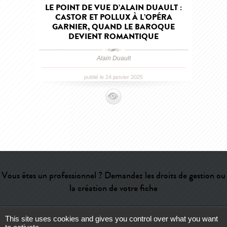
LE POINT DE VUE D’ALAIN DUAULT :
CASTOR ET POLLUX À L’OPÉRA
GARNIER, QUAND LE BAROQUE
DEVIENT ROMANTIQUE
Alain Duault
publié le 24 janvier 2025
Vous êtes un professionnel ? Demandez les droits de gestion ou
la création de votre fiche
This site uses cookies and gives you control over what you want
Aide
-
Contact
-
Admin
-
Lexique
-
CGU
-
Qui sommes-nous ?
-