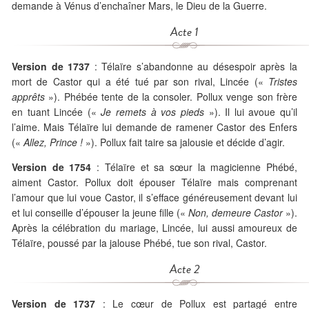
demande à Vénus d’enchaîner Mars, le Dieu de la Guerre.
Acte 1
Version de 1737
: Télaïre s’abandonne au désespoir après la
mort de Castor qui a été tué par son rival, Lincée («
Tristes
apprêts
»). Phébée tente de la consoler. Pollux venge son frère
en tuant Lincée («
Je remets à vos pieds
»). Il lui avoue qu’il
l’aime. Mais Télaïre lui demande de ramener Castor des Enfers
(«
Allez, Prince !
»). Pollux fait taire sa jalousie et décide d’agir.
Version de 1754
: Télaïre et sa sœur la magicienne Phébé,
aiment Castor. Pollux doit épouser Télaïre mais comprenant
l’amour que lui voue Castor, il s’efface généreusement devant lui
et lui conseille d’épouser la jeune fille («
Non, demeure Castor
»).
Après la célébration du mariage, Lincée, lui aussi amoureux de
Télaïre, poussé par la jalouse Phébé, tue son rival, Castor.
Acte 2
Version de 1737
: Le cœur de Pollux est partagé entre