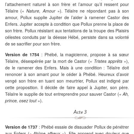
l’attachement naturel à son frère et l’amour qu’il ressent pour
Télaïre («
Nature, Amour
»). Télaïre ne répondant pas à son
amour, Pollux supplie Jupiter de l’aider à ramener Castor des
Enfers. Jupiter accepte à condition que Pollux prenne la place de
son frère. Pollux résistant aux tentations de la troupe des Plaisirs
célestes conduits par la déesse Hébé, persiste dans sa volonté
de se sacrifier pour son frère.
Version de 1754
: Phébé, la magicienne, propose à sa sœur
Télaïre, désespérée par la mort de Castor («
Tristes apprêts
»),
de le ramener des Enfers. Mais à une condition : Télaïre doit
renoncer à son amant pour le céder à Phébé. Heureux d’avoir
vengé son frère en tuant son meurtrier, Pollux est indigné par
cette proposition. Il décide de faire appel à Jupiter, son père.
Télaïre le supplie de tout entreprendre pour sauver Castor («
Ah,
prince, osez tout
»).
Acte 3
Version de 1737
: Phébé essaie de dissuader Pollux de pénétrer
aux Enfers («
Abîme affreux
»). Elle apprend avec douleur que