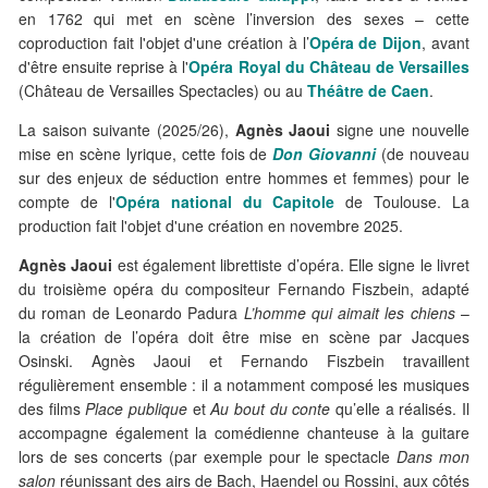
en 1762 qui met en scène l’inversion des sexes – cette
coproduction fait l'objet d'une création à l’
Opéra de Dijon
, avant
d'être ensuite reprise à l'
Opéra Royal du Château de Versailles
(Château de Versailles Spectacles) ou au
Théâtre de Caen
.
La saison suivante (2025/26),
Agnès Jaoui
signe une nouvelle
mise en scène lyrique, cette fois de
Don Giovanni
(de nouveau
sur des enjeux de séduction entre hommes et femmes) pour le
compte de l'
Opéra national du Capitole
de Toulouse. La
production fait l'objet d'une création en novembre 2025.
Agnès Jaoui
est également librettiste d’opéra. Elle signe le livret
du troisième opéra du compositeur Fernando Fiszbein, adapté
du roman de Leonardo Padura
L’homme qui aimait les chiens
–
la création de l’opéra doit être mise en scène par Jacques
Osinski. Agnès Jaoui et Fernando Fiszbein travaillent
régulièrement ensemble : il a notamment composé les musiques
des films
Place publique
et
Au bout du conte
qu’elle a réalisés. Il
accompagne également la comédienne chanteuse à la guitare
lors de ses concerts (par exemple pour le spectacle
Dans mon
salon
réunissant des airs de Bach, Haendel ou Rossini, aux côtés