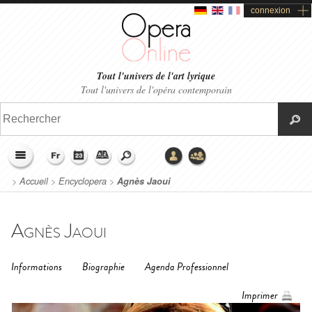
connexion
Tout l'univers de l'art lyrique
Tout l'univers de l'opéra contemporain
>
Accueil
>
Encyclopera
>
Agnès Jaoui
Agnès Jaoui
Informations
Biographie
Agenda Professionnel
Imprimer