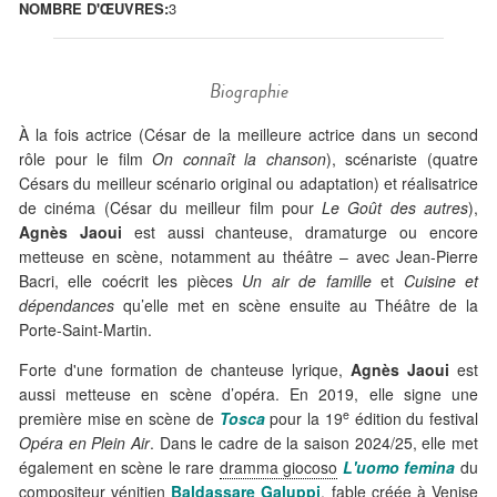
NOMBRE D'ŒUVRES:
3
Biographie
À la fois actrice (César de la meilleure actrice dans un second
rôle pour le film
On connaît la chanson
), scénariste (quatre
Césars du meilleur scénario original ou adaptation) et réalisatrice
de cinéma (César du meilleur film pour
Le Goût des autres
),
Agnès Jaoui
est aussi chanteuse, dramaturge ou encore
metteuse en scène, notamment au théâtre – avec Jean-Pierre
Bacri, elle coécrit les pièces
Un air de famille
et
Cuisine et
dépendances
qu’elle met en scène ensuite au Théâtre de la
Porte-Saint-Martin.
Forte d'une formation de chanteuse lyrique,
Agnès Jaoui
est
aussi metteuse en scène d’opéra. En 2019, elle signe une
e
première mise en scène de
Tosca
pour la 19
édition du festival
Opéra en Plein Air
. Dans le cadre de la saison 2024/25, elle met
également en scène le rare
dramma giocoso
L'uomo femina
du
compositeur vénitien
Baldassare Galuppi
, fable créée à Venise