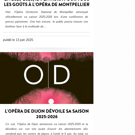
LES GOÛTS À L'OPÉRA DE MONTPELLIER
Hier, l’Opéra Orchestre National de Montpellier annonçait
officiellement sa saison 2025-2026 lors d’une conférence de
presse parisienne. Une fois encore, le public pourra trouver son
bonheur face à la multitude de
…
publié le 13 juin 2025
L'OPÉRA DE DIJON DÉVOILE SA SAISON
2025-2026
Ce soir, l’Opéra de Dijon annoncera sa saison 2025-2026 et la
dévoilera sur son site avant d’ouvrir les abonnements dès
vendredi puis les ventes de places à l’unité le 6 juin. Au total, ce