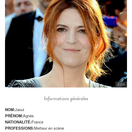
© DR
Informations générales
NOM:
Jaoui
PRÉNOM:
Agnès
NATIONALITÉ:
France
PROFESSIONS:
Metteur en scène