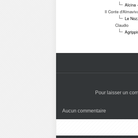
Alcina 
Il Conte d'Almaviv
Le Nozz
Claudio
Agrippi
Pour laisser un co
Aucun commentaire