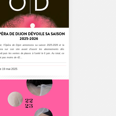
PÉRA DE DIJON DÉVOILE SA SAISON
2025-2026
ir, l’Opéra de Dijon annoncera sa saison 2025-2026 et la
lera sur son site avant d’ouvrir les abonnements dès
di puis les ventes de places à l’unité le 6 juin. Au total, ce
nt pas moins de 42
…
le 19 mai 2025