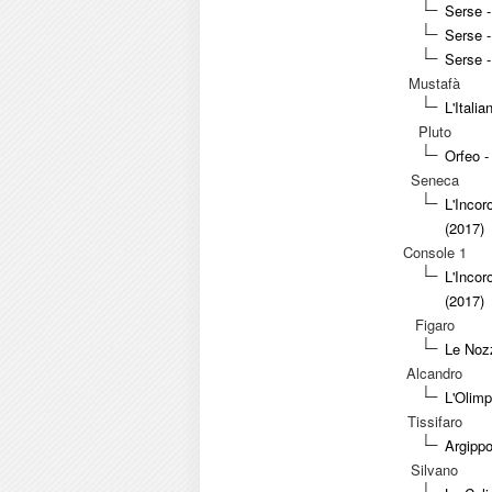
Serse -
Serse 
Serse 
Mustafà
L'Itali
Pluto
Orfeo -
Seneca
L'Incor
(2017)
Console 1
L'Incor
(2017)
Figaro
Le Nozz
Alcandro
L'Olimp
Tissifaro
Argippo
Silvano