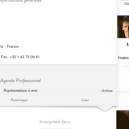
Informations générales
Com
L
is - France
| Fax: +33 1 43 73 09 61
Théâtr
Agenda Professionnel
Représentations à venir
Archives
Personnages
Lieux
Interprété dans