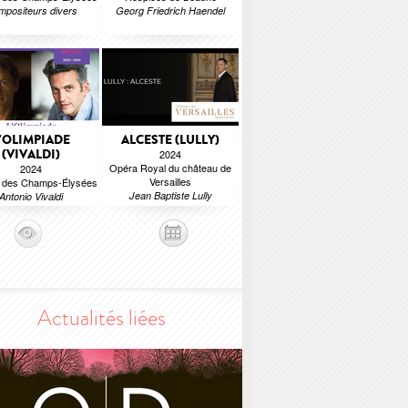
positeurs divers
Georg Friedrich Haendel
'OLIMPIADE
ALCESTE (LULLY)
(VIVALDI)
2024
Opéra Royal du château de
2024
Versailles
e des Champs-Élysées
Jean Baptiste Lully
Antonio Vivaldi
Actualités liées