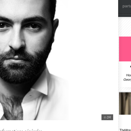
part
Ho
Geor
© DR
Théâtr