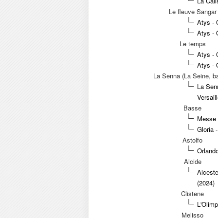
La Cali
Le fleuve Sangar
Atys -
Atys - 
Le temps
Atys -
Atys - 
La Senna (La Seine, b
La Sen
Versail
Basse
Messe 
Gloria
Astolfo
Orland
Alcide
Alceste
(2024)
Clistene
L'Olimp
Melisso