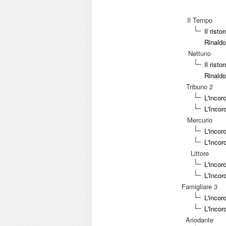
Il Tempo
Il risto
Rinaldo
Nettuno
Il risto
Rinaldo
Tribuno 2
L'incor
L'Incor
Mercurio
L'incor
L'Incor
Littore
L'incor
L'Incor
Famigliare 3
L'incor
L'Incor
Ariodante