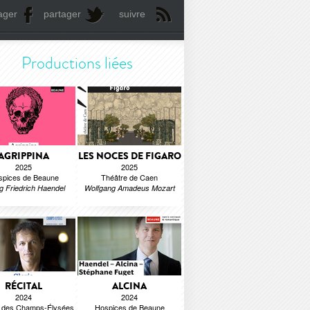
ager
partager
suivre
Productions liées
AGRIPPINA
LES NOCES DE FIGARO
2025
2025
spices de Beaune
Théâtre de Caen
g Friedrich Haendel
Wolfgang Amadeus Mozart
RÉCITAL
ALCINA
2024
2024
e des Champs-Élysées
Hospices de Beaune