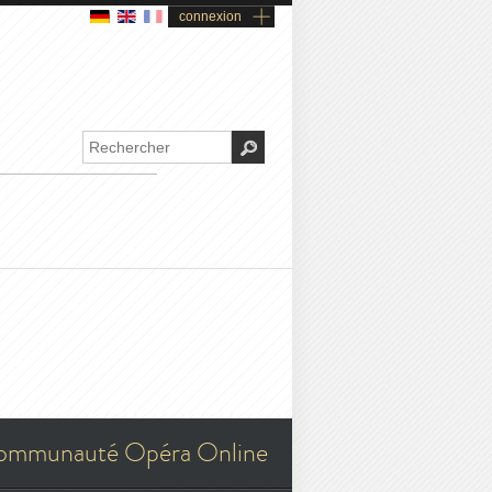
connexion
ommunauté Opéra Online