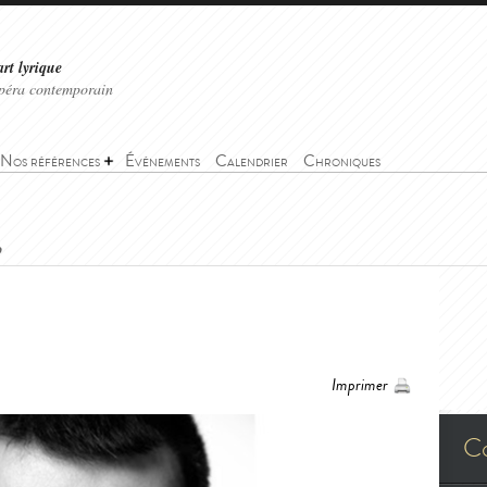
art lyrique
'opéra contemporain
Nos références
Événements
Calendrier
Chroniques
o
Imprimer
C