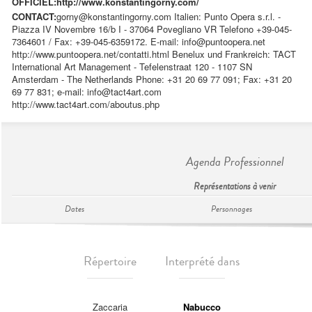
OFFICIEL:
http://www.konstantingorny.com/
CONTACT:
gorny@konstantingorny.com
Italien: Punto Opera s.r.l. -
Piazza IV Novembre 16/b I - 37064 Povegliano VR Telefono +39-045-
7364601 / Fax: +39-045-6359172. E-mail:
info@puntoopera.net
http://www.puntoopera.net/contatti.html Benelux und Frankreich: TACT
International Art Management - Tefelenstraat 120 - 1107 SN
Amsterdam - The Netherlands Phone: +31 20 69 77 091; Fax: +31 20
69 77 831; e-mail:
info@tact4art.com
http://www.tact4art.com/aboutus.php
Agenda Professionnel
Représentations à venir
Dates
Personnages
Répertoire
Interprété dans
Zaccaria
Nabucco