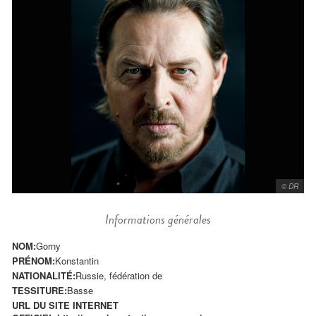
© DR
Informations générales
NOM:
Gorny
PRÉNOM:
Konstantin
NATIONALITÉ:
Russie, fédération de
TESSITURE:
Basse
URL DU SITE INTERNET