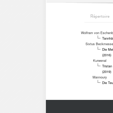
Répertoire
Wolfram von Eschen
Tannhäu
Sixtus Beckmesse
Die Mei
(2016)
Kurwenal
Tristan
(2019)
Mannoury
Die Teu