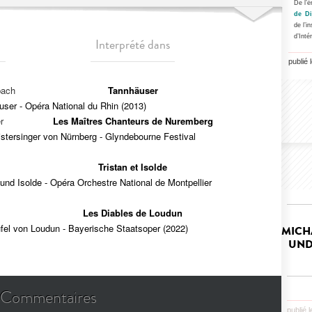
De l’è
de Di
de l’i
d’Inté
Interprété dans
publié 
bach
Tannhäuser
ser - Opéra National du Rhin (2013)
r
Les Maîtres Chanteurs de Nuremberg
stersinger von Nürnberg - Glyndebourne Festival
Tristan et Isolde
 und Isolde - Opéra Orchestre National de Montpellier
Les Diables de Loudun
fel von Loudun - Bayerische Staatsoper (2022)
MICH
UND
Commentaires
publié 