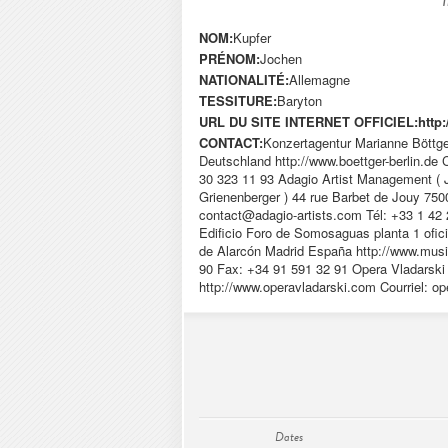
NOM:
Kupfer
PRÉNOM:
Jochen
NATIONALITÉ:
Allemagne
TESSITURE:
Baryton
URL DU SITE INTERNET OFFICIEL:
http
CONTACT:
Konzertagentur Marianne Böttger
Deutschland http://www.boettger-berlin.de C
30 323 11 93 Adagio Artist Management ( J
Grienenberger ) 44 rue Barbet de Jouy 7500
contact@adagio-artists.com
Tél: +33 1 42 
Edificio Foro de Somosaguas planta 1 ofi
de Alarcón Madrid España http://www.mus
90 Fax: +34 91 591 32 91 Opera Vladarski
http://www.operavladarski.com Courriel:
op
Dates