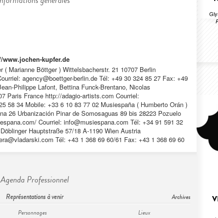
Informations générales
Gly
://www.jochen-kupfer.de
 ( Marianne Böttger ) Wittelsbacherstr. 21 10707 Berlin
ourriel:
agency@boettger-berlin.de
Tél: +49 30 324 85 27 Fax: +49
ean-Philippe Lafont, Bettina Funck-Brentano, Nicolas
7 Paris France http://adagio-artists.com Courriel:
25 58 34 Mobile: +33 6 10 83 77 02 Musiespaña ( Humberto Orán )
cina 26 Urbanización Pinar de Somosaguas 89 bis 28223 Pozuelo
iespana.com/ Courriel:
info@musiespana.com
Tél: +34 91 591 32
 Döblinger Hauptstraße 57/18 A-1190 Wien Austria
era@vladarski.com
Tél: +43 1 368 69 60/61 Fax: +43 1 368 69 60
Agenda Professionnel
Représentations à venir
Archives
V
Personnages
Lieux