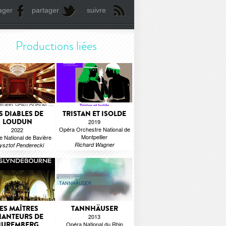
ager
partager
suivre
Productions liées
S DIABLES DE
TRISTAN ET ISOLDE
LOUDUN
2019
Opéra Orchestre National de
2022
Montpellier
e National de Bavière
Richard Wagner
ysztof Penderecki
ES MAÎTRES
TANNHÄUSER
ANTEURS DE
2013
NUREMBERG
Opéra National du Rhin