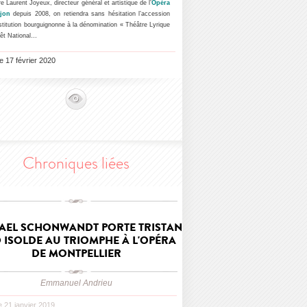
re Laurent Joyeux, directeur général et artistique de l’
Opéra
jon
depuis 2008, on retiendra sans hésitation l’accession
nstitution bourguignonne à la dénomination « Théâtre Lyrique
rêt National…
le 17 février 2020
Chroniques liées
AEL SCHONWANDT PORTE TRISTAN
 ISOLDE AU TRIOMPHE À L'OPÉRA
DE MONTPELLIER
Emmanuel Andrieu
le 21 janvier 2019