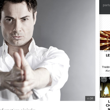
part
LE
Théâtr
Krz
© DR
L
CH