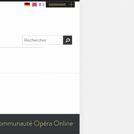
connexion
ommunauté Opéra Online