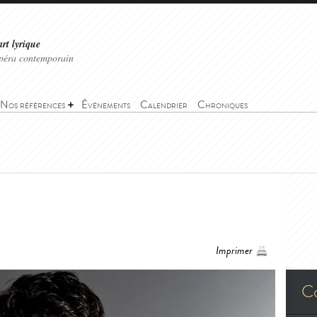
art lyrique
'opéra contemporain
Nos références
Événements
Calendrier
Chroniques
Imprimer
C