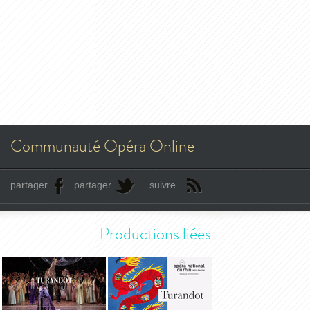
Communauté Opéra Online
partager
partager
suivre
Productions liées