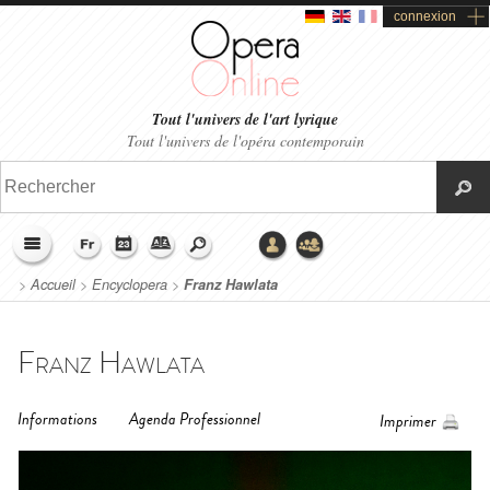
connexion
Tout l'univers de l'art lyrique
Tout l'univers de l'opéra contemporain
>
Accueil
>
Encyclopera
>
Franz Hawlata
Franz Hawlata
Informations
Agenda Professionnel
Imprimer