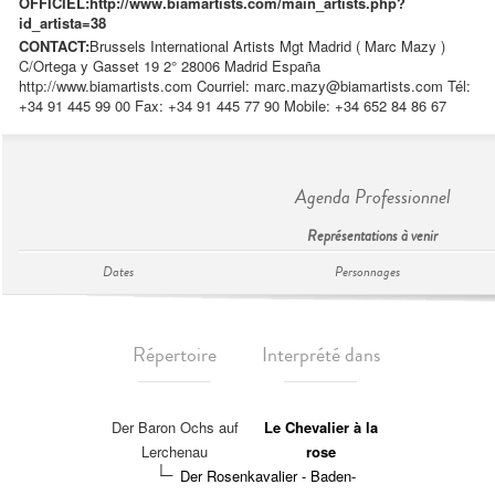
OFFICIEL:
http://www.biamartists.com/main_artists.php?
id_artista=38
CONTACT:
Brussels International Artists Mgt Madrid ( Marc Mazy )
C/Ortega y Gasset 19 2° 28006 Madrid España
http://www.biamartists.com Courriel:
marc.mazy@biamartists.com
Tél:
+34 91 445 99 00 Fax: +34 91 445 77 90 Mobile: +34 652 84 86 67
Agenda Professionnel
Représentations à venir
Dates
Personnages
Répertoire
Interprété dans
Der Baron Ochs auf
Le Chevalier à la
Lerchenau
rose
Der Rosenkavalier - Baden-