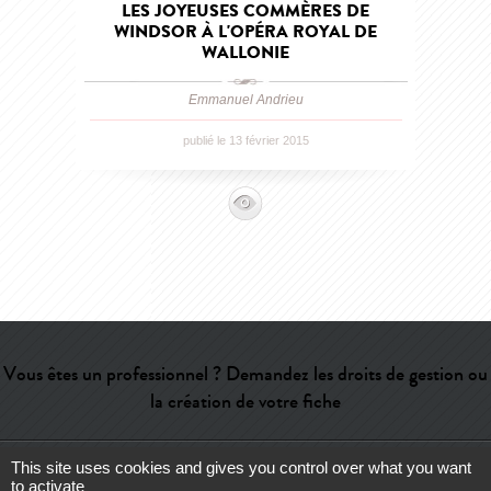
LES JOYEUSES COMMÈRES DE
WINDSOR À L'OPÉRA ROYAL DE
WALLONIE
Emmanuel Andrieu
publié le 13 février 2015
Vous êtes un professionnel ? Demandez les droits de gestion ou
la création de votre fiche
This site uses cookies and gives you control over what you want
Aide
-
Contact
-
Admin
-
Lexique
-
CGU
-
Qui sommes-nous ?
-
to activate