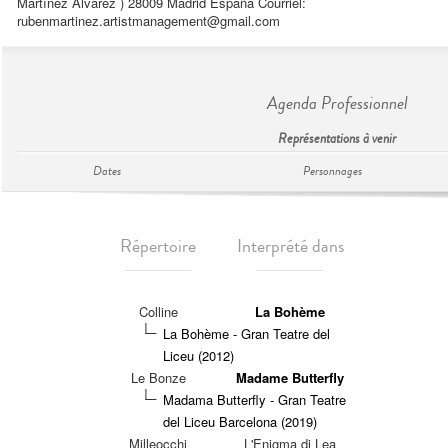
Martínez Álvarez ) 28009 Madrid España Courriel:
rubenmartinez.artistmanagement@gmail.com
Agenda Professionnel
Représentations à venir
Dates
Personnages
Répertoire
Interprété dans
Colline
La Bohème
La Bohème - Gran Teatre del
Liceu (2012)
Le Bonze
Madame Butterfly
Madama Butterfly - Gran Teatre
del Liceu Barcelona (2019)
Milleocchi
L'Enigma di Lea