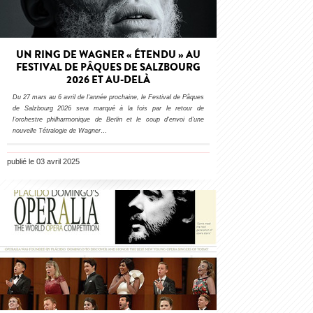
UN RING DE WAGNER « ÉTENDU » AU
FESTIVAL DE PÂQUES DE SALZBOURG
2026 ET AU-DELÀ
Du 27 mars au 6 avril de l'année prochaine, le Festival de Pâques
de Salzbourg 2026 sera marqué à la fois par le retour de
l’orchestre philharmonique de Berlin et le coup d'envoi d'une
nouvelle Tétralogie de Wagner
…
publié le 03 avril 2025