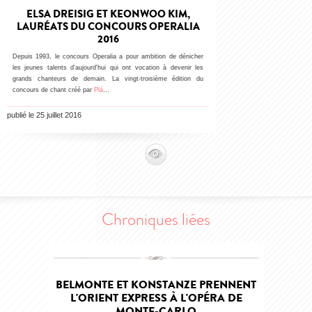
ELSA DREISIG ET KEONWOO KIM,
LAURÉATS DU CONCOURS OPERALIA
2016
Depuis 1993, le concours Operalia a pour ambition de dénicher
les jeunes talents d'aujourd'hui qui ont vocation à devenir les
grands chanteurs de demain. La vingt-troisième édition du
concours de chant créé par
Pl
á
…
publié le 25 juillet 2016
Chroniques liées
BELMONTE ET KONSTANZE PRENNENT
L'ORIENT EXPRESS À L'OPÉRA DE
MONTE-CARLO