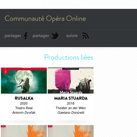
Communauté Opéra Online
partager
partager
suivre
Productions liées
RUSALKA
MARIA STUARDA
2020
2018
Teatro Real
Theater an der Wien
Antonín Dvořák
Gaetano Donizetti