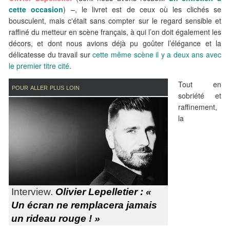
cette occasion
) –, le livret est de ceux où les clichés se
bousculent, mais c'était sans compter sur le regard sensible et
raffiné du metteur en scène français, à qui l’on doit également les
décors, et dont nous avions déjà pu goûter l’élégance et la
délicatesse du travail sur
cette même scène il y a deux ans avec
le premier titre cité
.
Tout en
pour aller plus loin
sobriété et
raffinement,
la
Interview.
Olivier Lepelletier : «
Un écran ne remplacera jamais
un rideau rouge ! »