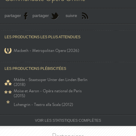
partager
partager
suivre
LES PRODUCTIONS LES PLUS ATTENDUES
Macbeth - Metropolitan Opera (2026)
LES PRODUCTIONS PLÉBISCITÉES
Médée - Staatsoper Unter den Linden Berlin
(2018)
Moïse et Aaron - Opéra national de Paris
(2015)
Lohengrin - Teatro alla Scala (2012)
VOIR LES STATISTIQUES COMPLÈTES