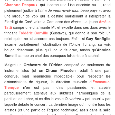
Charlotte Despaux
, qui incarne une Lisa enceinte au III, rend
pleinement justice à l’air «
Je veux revoir mon beau pays
», avec
une largeur de voix qui la destine maintenant à interpréter la
Fiordiligi de
Cosi
, voire la Comtesse des
Noces
. La jeune
Amélie
Tatti
campe une charmante Mi, et excelle dans ses duos avec le
fringant
Frédéric Cornille
(Gustave), qui donne à son rôle un
relief qu’on ne lui accorde pas toujours. Enfin, si
Guy Bonfiglio
incarne parfaitement l’obstination de l’Oncle Tchang, sa voix
bouge désormais plus qu’il ne le faudrait, tandis qu’
Antoine
Bonelli
campe un chef des eunuques folklorique à souhait.
Malgré un
Orchestre de l’Odéon
composé de seulement dix
instrumentistes (et un
Chœur Phocéen
réduit à une part
congrue, mais néanmoins impeccable) pour respecter les
distanciations de rigueur, la direction musicale d’
Emmanuel
Trenque
n'en est pas moins passionnée, et s'avère
particulièrement attentive aux subtilités harmoniques de la
partition de Lehar, et ce dès la vaste
Ouverture
« pot-pourri » par
laquelle débute le concert. La dernière image qui montre tous les
artistes (et une partie de l’équipe technique) assis dans la salle