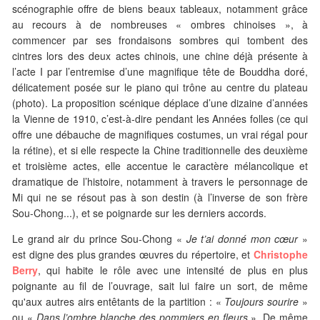
scénographie offre de biens beaux tableaux, notamment grâce
au recours à de nombreuses « ombres chinoises », à
commencer par ses frondaisons sombres qui tombent des
cintres lors des deux actes chinois, une chine déjà présente à
l’acte I par l’entremise d’une magnifique tête de Bouddha doré,
délicatement posée sur le piano qui trône au centre du plateau
(photo). La proposition scénique déplace d’une dizaine d’années
la Vienne de 1910, c’est-à-dire pendant les Années folles (ce qui
offre une débauche de magnifiques costumes, un vrai régal pour
la rétine), et si elle respecte la Chine traditionnelle des deuxième
et troisième actes, elle accentue le caractère mélancolique et
dramatique de l’histoire, notamment à travers le personnage de
Mi qui ne se résout pas à son destin (à l’inverse de son frère
Sou-Chong...), et se poignarde sur les derniers accords.
Le grand air du prince Sou-Chong «
Je t’ai donné mon cœur
»
est digne des plus grandes œuvres du répertoire, et
Christophe
Berry
, qui habite le rôle avec une intensité de plus en plus
poignante au fil de l’ouvrage, sait lui faire un sort, de même
qu'aux autres airs entêtants de la partition : «
Toujours sourire
»
ou «
Dans l’ombre blanche des pommiers en fleurs
». De même