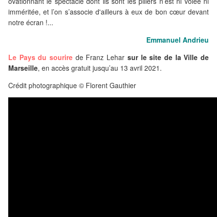
ovationnant le spectacle dont ils sont les piliers n’est ni volée ni
imméritée, et l’on s’associe d'ailleurs à eux de bon cœur devant
notre écran !...
Emmanuel Andrieu
Le Pays du sourire
de Franz Lehar
sur le site de la Ville de
Marseille
, en accès gratuit jusqu’au 13 avril 2021.
Crédit photographique © Florent Gauthier