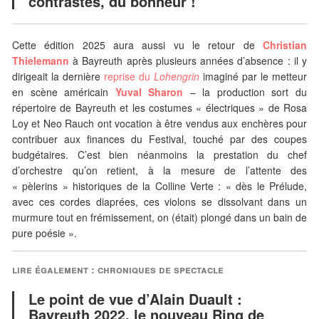
contrastes, du bonheur !
Cette édition 2025 aura aussi vu le retour de
Christian
Thielemann
à Bayreuth après plusieurs années d’absence : il y
dirigeait la dernière
reprise du
Lohengrin
imaginé par le metteur
en scène américain
Yuval Sharon
– la production sort du
répertoire de Bayreuth et les costumes « électriques » de Rosa
Loy et Neo Rauch ont vocation à être vendus aux enchères pour
contribuer aux finances du Festival, touché par des coupes
budgétaires. C’est bien néanmoins la prestation du chef
d’orchestre qu’on retient, à la mesure de l’attente des
« pèlerins » historiques de la Colline Verte : « dès le Prélude,
avec ces cordes diaprées, ces violons se dissolvant dans un
murmure tout en frémissement, on (était) plongé dans un bain de
pure poésie ».
lire également : chroniques de spectacle
Le point de vue d’Alain Duault :
Bayreuth 2022, le nouveau Ring de