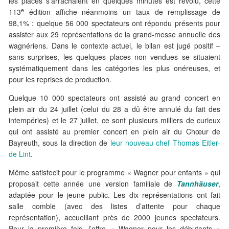
les places s’arrachaient en quelques minutes est révolu, cette
e
113
édition affiche néanmoins un taux de remplissage de
98,1% : quelque 56 000 spectateurs ont répondu présents pour
assister aux 29 représentations de la grand-messe annuelle des
wagnériens. Dans le contexte actuel, le bilan est jugé positif –
sans surprises, les quelques places non vendues se situaient
systématiquement dans les catégories les plus onéreuses, et
pour les reprises de production.
Quelque 10 000 spectateurs ont assisté au grand concert en
plein air du 24 juillet (celui du 28 a dû être annulé du fait des
intempéries) et le 27 juillet, ce sont plusieurs milliers de curieux
qui ont assisté au premier concert en plein air du Chœur de
Bayreuth, sous la direction de
leur nouveau chef Thomas Eitler-
de Lint
.
Même satisfecit pour le programme « Wagner pour enfants » qui
proposait cette année une version familiale de
Tannhäuser
,
adaptée pour le jeune public. Les dix représentations ont fait
salle comble (avec des listes d’attente pour chaque
représentation), accueillant près de 2000 jeunes spectateurs.
Pour la première fois, l’offre « Wagner pour les débutants »