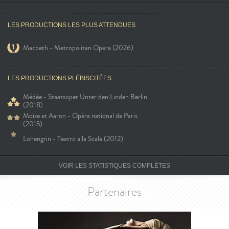
LES PRODUCTIONS LES PLUS ATTENDUES
Macbeth - Metropolitan Opera (2026)
LES PRODUCTIONS PLÉBISCITÉES
Médée - Staatsoper Unter den Linden Berlin
(2018)
Moïse et Aaron - Opéra national de Paris
(2015)
Lohengrin - Teatro alla Scala (2012)
VOIR LES STATISTIQUES COMPLÈTES
Partenaires