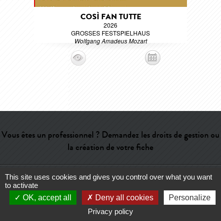
COSÌ FAN TUTTE
2026
GROSSES FESTSPIELHAUS
Wolfgang Amadeus Mozart
Vous êtes un professionnel ? Demandez les droits de gestion ou
la création de votre fiche
This site uses cookies and gives you control over what you want
Aide
-
Contact
-
Admin
-
Lexique
-
CGU
-
Qui sommes-nous ?
-
to activate
Publicité
OK, accept all
Deny all cookies
Personalize
Privacy policy