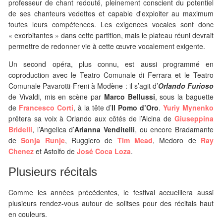
professeur de chant redouté, pleinement conscient du potentiel
de ses chanteurs vedettes et capable d'exploiter au maximum
toutes leurs compétences. Les exigences vocales sont donc
« exorbitantes » dans cette partition, mais le plateau réuni devrait
permettre de redonner vie à cette œuvre vocalement exigente.
Un second opéra, plus connu, est aussi programmé en
coproduction avec le Teatro Comunale di Ferrara et le Teatro
Comunale Pavarotti-Freni à Modène : il s’agit d’
Orlando Furioso
de Vivaldi, mis en scène par
Marco Bellussi
, sous la baguette
de
Francesco Corti
, à la tête d’
Il Pomo d’Oro
.
Yuriy Mynenko
prêtera sa voix à Orlando aux côtés de l’Alcina de
Giuseppina
Bridelli
, l’Angelica d’
Arianna Venditelli
, ou encore Bradamante
de
Sonja Runje
, Ruggiero de
Tim Mead
, Medoro de
Ray
Chenez
et Astolfo de
José Coca Loza
.
Plusieurs récitals
Comme les années précédentes, le festival accueillera aussi
plusieurs rendez-vous autour de solitses pour des récitals haut
en couleurs.