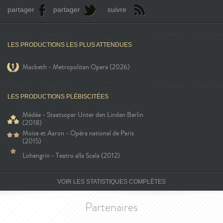
partager
partager
suivre
LES PRODUCTIONS LES PLUS ATTENDUES
Macbeth - Metropolitan Opera (2026)
LES PRODUCTIONS PLÉBISCITÉES
Médée - Staatsoper Unter den Linden Berlin
(2018)
Moïse et Aaron - Opéra national de Paris
(2015)
Lohengrin - Teatro alla Scala (2012)
VOIR LES STATISTIQUES COMPLÈTES
Partenaires