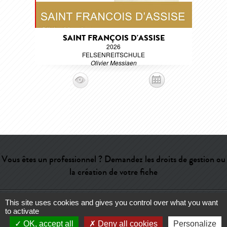
SAINT FRANÇOIS D'ASSISE
2026
FELSENREITSCHULE
Olivier Messiaen
Vous êtes un professionnel ? Demandez les droits de gestion ou
la création de votre fiche
This site uses cookies and gives you control over what you want
Aide
-
Contact
-
Admin
-
Lexique
-
CGU
-
Qui sommes-nous ?
-
to activate
Publicité
OK, accept all
Deny all cookies
Personalize