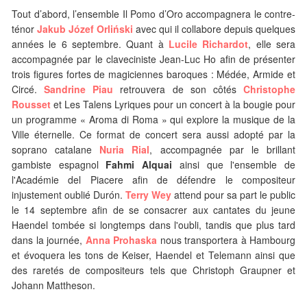
Tout d’abord, l’ensemble Il Pomo d’Oro accompagnera le contre-
ténor
Jakub Józef Orliński
avec qui il collabore depuis quelques
années le 6 septembre. Quant à
Lucile Richardot
, elle sera
accompagnée par le claveciniste Jean-Luc Ho afin de présenter
trois figures fortes de magiciennes baroques : Médée, Armide et
Circé.
Sandrine Piau
retrouvera de son côtés
Christophe
Rousset
et Les Talens Lyriques pour un concert à la bougie pour
un programme « Aroma di Roma » qui explore la musique de la
Ville éternelle. Ce format de concert sera aussi adopté par la
soprano catalane
Nuria Rial
, accompagnée par le brillant
gambiste espagnol
Fahmi Alquai
ainsi que l'ensemble de
l'Académie del Piacere afin de défendre le compositeur
injustement oublié Durón.
Terry Wey
attend pour sa part le public
le 14 septembre afin de se consacrer aux cantates du jeune
Haendel tombée si longtemps dans l'oubli, tandis que plus tard
dans la journée,
Anna Prohaska
nous transportera à Hambourg
et évoquera les tons de Keiser, Haendel et Telemann ainsi que
des raretés de compositeurs tels que Christoph Graupner et
Johann Mattheson.