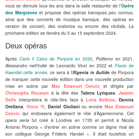
vous se déroule tous les ans dans la salle restaurée de l’
Opéra
des Margraves
et propose des opéras baroques peu connus,
ainsi que des concerts de musique baroque, des opéras en
version de concert, des oratorios ou encore des récitals. La
prochaine édition se tiendra du 5 au 15 septembre 2024.
Deux opéras
Après
Carlo il Calvo
de Porpora en 2020
,
Polifemo
en 2021,
Alessandro nell'Indie
de Leonardo Vinci en 2022 et
Flavio
de
Haendel cette année
, ce sera à l’
Ifigenia in Aulide
de Porpora
de marquer cette nouvelle édition dans une nouvelle production
mise en scène par
Max Emanuel Cencic
et dirigée par
Christophe Rousset
à la tête des
Talens Lyriques
.
Jasmin
Delfs
interprétera le rôle-titre face à
Lena Belkina
,
Dennis
Orellana
,
Vince Yi
,
Daniel Giuliani
ou encore
Max Emanuel
Cencic
qui endossera également le rôle d’Agamennone. Cet
opera seria
fut créé à Londres en 1735 et permit à Nicola
Antonio Porpora « d'entrer en scène comme un digne rival de
son collègue George Frideric Handel ». Il était toutefois un