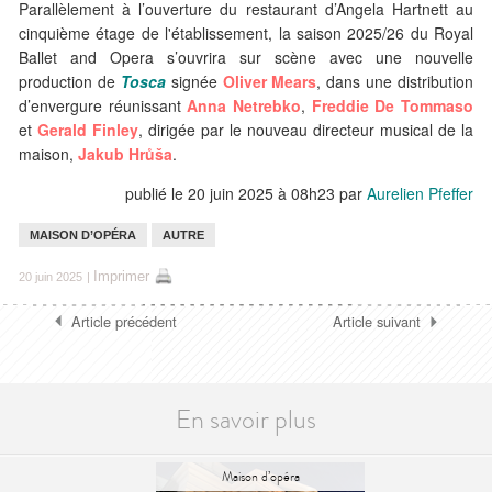
Parallèlement à l’ouverture du restaurant d’Angela Hartnett au
cinquième étage de l'établissement, la saison 2025/26 du Royal
Ballet and Opera s’ouvrira sur scène avec une nouvelle
production de
Tosca
signée
Oliver Mears
, dans une distribution
d’envergure réunissant
Anna Netrebko
,
Freddie De Tommaso
et
Gerald Finley
, dirigée par le nouveau directeur musical de la
maison,
Jakub Hrůša
.
publié le 20 juin 2025 à 08h23
par
Aurelien Pfeffer
MAISON D’OPÉRA
AUTRE
Imprimer
20 juin 2025
|
Article précédent
Article suivant
En savoir plus
Maison d’opéra