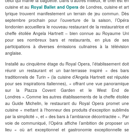
celui qui manie la baguette. Dans d’autres milieux, le chef est en
cuisine et au
Royal Ballet and Opera
de Londres, cuisine et art
lyrique trouvent manifestement un terrain de jeu commun. Dès
septembre prochain pour l’ouverture de la saison, l’Opéra
londonien accueillera le nouveau restaurant de la restauratrice et
cheffe étoilée Angela Hartnett – bien connue au Royaume Uni
pour ses nombreux bars et restaurants, en plus de ses
participations à diverses émissions culinaires à la télévision
anglaise.
Installé au cinquième étage du Royal Opera, l’établissement doit
réunir un restaurant et un bar-terrasse inspiré « des bars
traditionnels de Turin » (la cuisine d’Angela Hartnett est réputée
pour ses inspirations italiennes), « offrant une vue panoramique
sur la Piazza Covent Garden et le West End de
Londres ». Comme les autres établissements de la cheffe étoilée
au Guide Michelin, le restaurant du Royal Opera promet une
cuisine « mettant à l'honneur des produits d'exception sublimés
par la simplicité », et « des bars à l’ambiance décontractée ». Par
voie de communiqué, l’Opéra affiche l’ambition de proposer un
lieu « où art exceptionnel et gastronomie exceptionnelle se