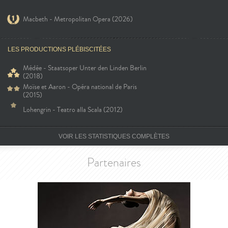
Macbeth - Metropolitan Opera (2026)
LES PRODUCTIONS PLÉBISCITÉES
Médée - Staatsoper Unter den Linden Berlin
(2018)
Moïse et Aaron - Opéra national de Paris
(2015)
Lohengrin - Teatro alla Scala (2012)
VOIR LES STATISTIQUES COMPLÈTES
Partenaires