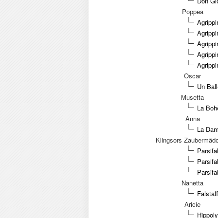
Don Gio
Poppea
Agrippi
Agrippi
Agripp
Agrippi
Agrippi
Oscar
Un Ball
Musetta
La Boh
Anna
La Dam
Klingsors Zaubermäd
Parsifa
Parsifa
Parsifa
Nanetta
Falstaf
Aricie
Hippoly