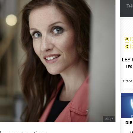
Tei
LES
Grand 
© DR
DIE
O