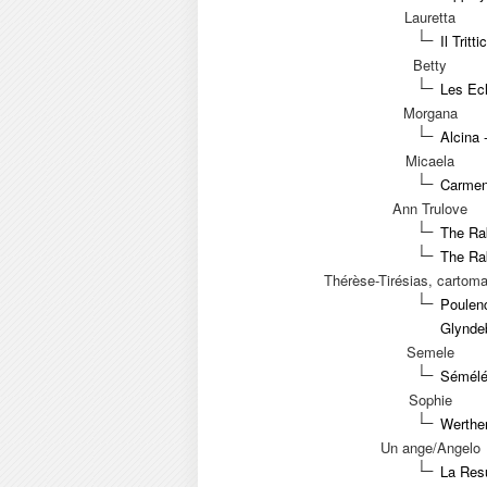
Lauretta
Il Trit
Betty
Les Ecl
Morgana
Alcina 
Micaela
Carmen 
Ann Trulove
The Ra
The Ra
Thérèse-Tirésias, cartom
Poulenc
Glyndeb
Semele
Sémélé 
Sophie
Werther
Un ange/Angelo
La Res