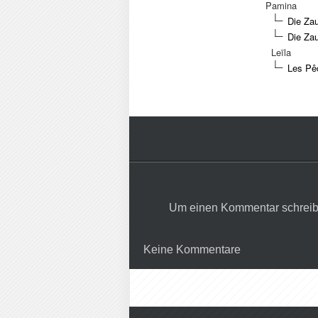
Pamina
Die Zau
Die Zau
Leïla
Les Pêc
Um einen Kommentar schreib
Keine Kommentare