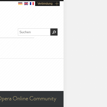
Verbindung
pera Online Community