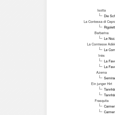
Isotta
Die Sc
La Contessa di Cepr
Rigolet
Barbarina
Le Nozz
La Comtesse Adèl
Le Comt
Inès
La Favo
La Favo
Azema
Semira
Ein junger Hirt
Tannhä
Tannhä
Frasquita
Carmen
Carmen