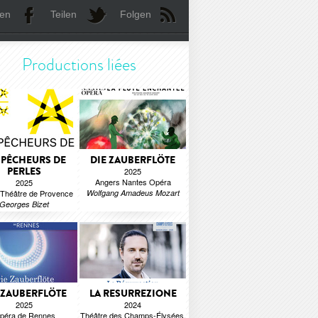
len
Teilen
Folgen
Productions liées
 PÊCHEURS DE
DIE ZAUBERFLÖTE
PERLES
2025
Angers Nantes Opéra
2025
Théâtre de Provence
Wolfgang Amadeus Mozart
Georges Bizet
 ZAUBERFLÖTE
LA RESURREZIONE
2025
2024
péra de Rennes
Théâtre des Champs-Élysées.