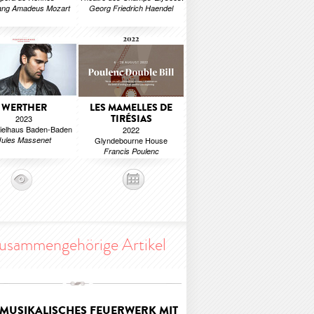
ang Amadeus Mozart
Georg Friedrich Haendel
WERTHER
LES MAMELLES DE
TIRÉSIAS
2023
ielhaus Baden-Baden
2022
Jules Massenet
Glyndebourne House
Francis Poulenc
usammengehörige Artikel
 MUSIKALISCHES FEUERWERK MIT