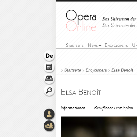
Das Universum der
Das Universum der 
Startseite
News
Encyclopera
Un
>
Startseite
>
Encyclopera
>
Elsa Benoît
Elsa Benoît
Informationen
Beruflicher Terminplan