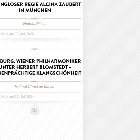
NGLOSER REGIE ALCINA ZAUBERT
IN MÜNCHEN
Helmut Pitsch
ntlicht am 22. Juli 2026
ZBURG: WIENER PHILHARMONIKER
UNTER HERBERT BLOMSTEDT -
BENPRÄCHTIGE KLANGSCHÖNHEIT
Helmut Christian Mayer
ntlicht am 31. Juli 2024