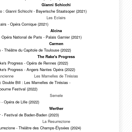
Gianni Schicchi
tico : Gianni Schicchi - Bayerische Staatsoper (2021)
Les Eclairs
airs - Opéra Comique (2021)
Alcina
- Opéra National de Paris - Palais Garnier (2021)
Carmen
- Théâtre du Capitole de Toulouse (2022)
The Rake's Progress
ke's Progress - Opéra de Rennes (2022)
ke's Progress - Angers Nantes Opéra (2022)
ancienne
Les Mamelles de Tirésias
 Double Bill : Les Mamelles de Tirésias -
ourne Festival (2022)
Semele
- Opéra de Lille (2022)
Werther
 - Festival de Baden-Baden (2023)
La Resurrezione
urrezione - Théâtre des Champs-Élysées (2024)