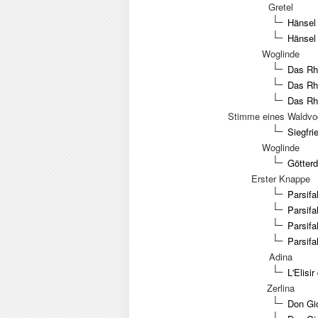
Gretel
Hänsel 
Hänsel 
Woglinde
Das Rhe
Das Rhe
Das Rhe
Stimme eines Waldvo
Siegfri
Woglinde
Götter
Erster Knappe
Parsifa
Parsifa
Parsifa
Parsifa
Adina
L'Elisi
Zerlina
Don Gio