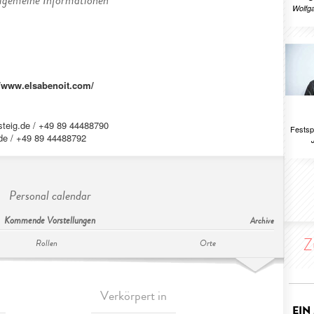
lgemeine Informationen
Wolfg
//www.elsabenoit.com/
steig.de
/ +49 89 44488790
Festsp
de
/ +49 89 44488792
Personal calendar
Kommende Vorstellungen
Archive
Z
Rollen
Orte
Verkörpert in
EIN