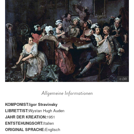
© DR
Allgemeine Informationen
KOMPONIST:
Igor Stravinsky
LIBRETTIST:
Wystan Hugh Auden
JAHR DER KREATION:
1951
ENTSTEHUNGSORT:
Italien
ORIGINAL SPRACHE:
Englisch