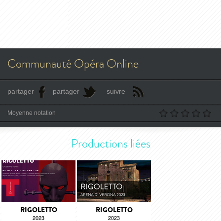
Communauté Opéra Online
partager
partager
suivre
Moyenne notation
Productions liées
RIGOLETTO
RIGOLETTO
2023
2023