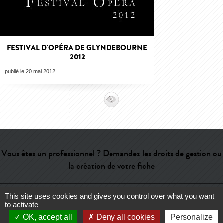
FESTIVAL D'OPÉRA DE GLYNDEBOURNE
2012
publié le 20 mai 2012
Vous êtes un professionnel ? Demandez les droits de gestion ou
la création de votre fiche
This site uses cookies and gives you control over what you want
Aide
-
Contact
-
Admin
-
Lexique
-
CGU
-
Qui sommes-nous ?
-
to activate
Publicité
OK, accept all
Deny all cookies
Personalize