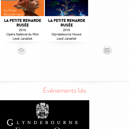
LA PETITE RENARDE
LA PETITE RENARDE
RUSÉE
RUSÉE
2016
2016
Opéra National du Rhin
Glyndebourne House
Leoš Janáček
Leoš Janáček
Événements liés