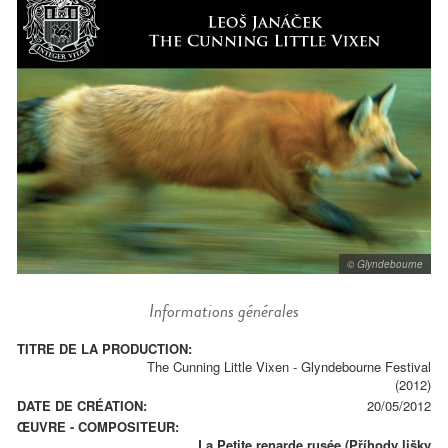
© Glyndebourne
Informations générales
TITRE DE LA PRODUCTION:
The Cunning Little Vixen - Glyndebourne Festival
(2012)
DATE DE CRÉATION:
20/05/2012
ŒUVRE - COMPOSITEUR:
La Petite renarde rusée (Příhody lišky