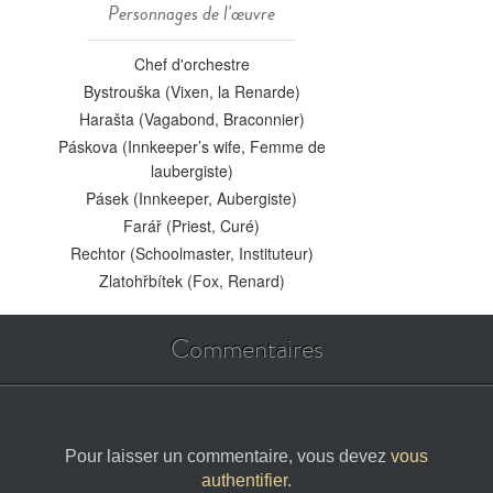
Personnages de l'œuvre
Chef d'orchestre
Bystrouška (Vixen, la Renarde)
Harašta (Vagabond, Braconnier)
Páskova (Innkeeper’s wife, Femme de
laubergiste)
Pásek (Innkeeper, Aubergiste)
Farář (Priest, Curé)
Rechtor (Schoolmaster, Instituteur)
Zlatohřbítek (Fox, Renard)
Commentaires
Pour laisser un commentaire, vous devez
vous
authentifier
.