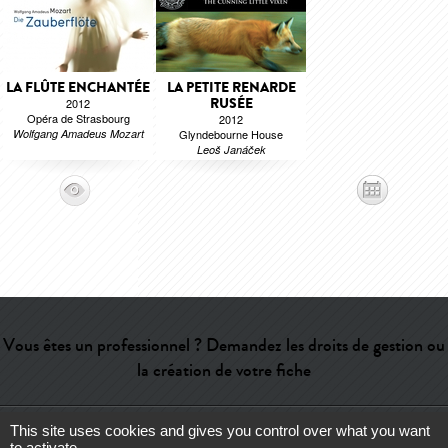
LA FLÛTE ENCHANTÉE
LA PETITE RENARDE
RUSÉE
2012
Opéra de Strasbourg
2012
Wolfgang Amadeus Mozart
Glyndebourne House
Leoš Janáček
Vous êtes un professionnel ? Demandez les droits de gestion ou
la création de votre fiche
This site uses cookies and gives you control over what you want
Aide
-
Contact
-
Admin
-
Lexique
-
CGU
-
Qui sommes-nous ?
-
to activate