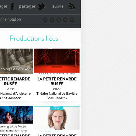
ager
partager
suivre
nne notation
Productions liées
ETITE RENARDE
LA PETITE RENARDE
RUSÉE
RUSÉE
2022
2022
National d'Angleterre
Théâtre National de Bavière
Leoš Janáček
Leoš Janáček