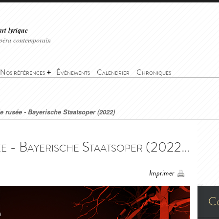
art lyrique
'opéra contemporain
Nos références
Événements
Calendrier
Chroniques
de rusée - Bayerische Staatsoper (2022)
La Petite renarde rusée - Bayerische Staatsoper (2022) - La Petite renarde rusée (Příhody lišky Bystroušky) - Bayerische Staatsoper (2022)
Imprimer
C