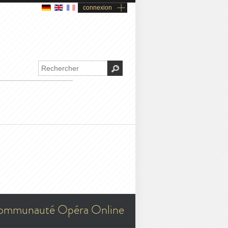
connexion
ommunauté Opéra Online