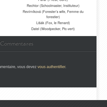
Rechtor (Schoolmaster, Instituteur)
Revírníková (Forester’s wife, Femme du
forestier)
Lišák (Fox, le Renard)
Datel (Woodpecker, Pic-vert)
Commentaires
mmentaire, vous devez
vous authentifier
.