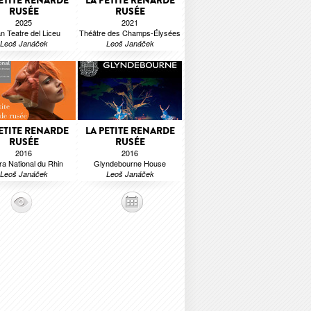
ETITE RENARDE
LA PETITE RENARDE
RUSÉE
RUSÉE
2025
2021
n Teatre del Liceu
Théâtre des Champs-Élysées
Leoš Janáček
Leoš Janáček
ETITE RENARDE
LA PETITE RENARDE
RUSÉE
RUSÉE
2016
2016
a National du Rhin
Glyndebourne House
Leoš Janáček
Leoš Janáček