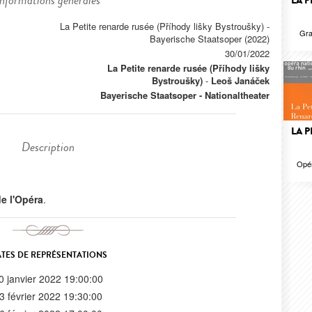
Informations générales
LA P
La Petite renarde rusée (Příhody lišky Bystroušky) -
Gra
Bayerische Staatsoper (2022)
30/01/2022
La Petite renarde rusée (Příhody lišky
Bystroušky)
-
Leoš Janáček
Bayerische Staatsoper - Nationaltheater
LA P
Description
Opér
 de l'Opéra
.
TES DE REPRÉSENTATIONS
0 janvier 2022 19:00:00
3 février 2022 19:30:00