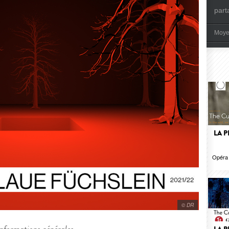
part
Moye
LA P
Opéra 
© DR