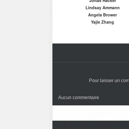
Jonas Hacker
Lindsay Ammann
Angela Brower
Yajie Zhang
Pour laisser un co
Aucun commentaire