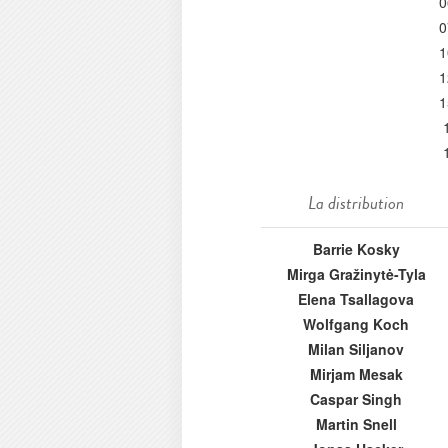
0
0
1
1
1
La distribution
Barrie Kosky
Mirga Gražinytė-Tyla
Elena Tsallagova
Wolfgang Koch
Milan Siljanov
Mirjam Mesak
Caspar Singh
Martin Snell