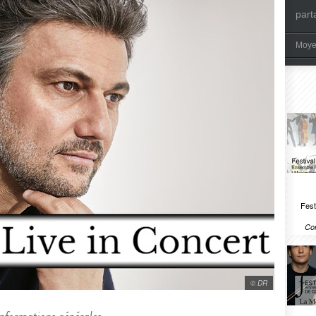
part
Moye
Fest
Com
© DR