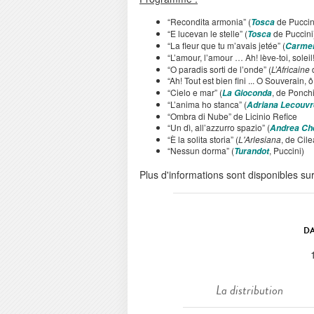
“Recondita armonia” (
de Puccin
Tosca
“E lucevan le stelle” (
de Puccini
Tosca
“La fleur que tu m’avais jetée” (
Carme
“L’amour, l’amour … Ah! lève-toi, soleil!
“O paradis sorti de l’onde” (
L’Africaine
“Ah! Tout est bien fini ... O Souverain, ô
“Cielo e mar” (
, de Ponchi
La Gioconda
“L’anima ho stanca” (
Adriana Lecouvr
“Ombra di Nube” de Licinio Refice
“Un dì, all’azzurro spazio” (
Andrea Ch
“È la solita storia” (
L'Arlesiana
, de Cile
“Nessun dorma” (
, Puccini)
Turandot
Plus d'informations sont disponibles su
DA
La distribution