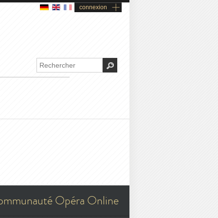
connexion
ommunauté Opéra Online