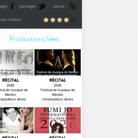
ager
partager
suivre
nne notation
Productions liées
RÉCITAL
RÉCITAL
2026
2026
ival de musique de
Festival de musique de
Menton
Menton
positeurs divers
Compositeurs divers