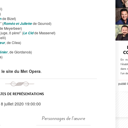
i)
)
de Bizet)
n
” (
de Gounod)
Roméo et Juliette
de Meyerbeer)
 juge, ô père!” (
de Massenet)
Le Cid
elli)
, de Cilea)
eur
, de Giordanoà)
énier
C
a)
En ma
l’éta
dans 
r
le site du Met Opera
.
l’un d
publié 
TES DE REPRÉSENTATIONS
18 juillet 2020 19:00:00
Personnages de l'œuvre