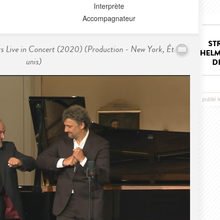
Interprète
Accompagnateur
ST
s Live in Concert (2020) (Production - New York, États-
HELM
unis)
D
publié l