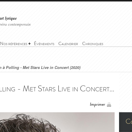
art lyrique
'opéra contemporain
Nos références
Événements
Calendrier
Chroniques
à Polling - Met Stars Live in Concert (2020)
Jonas Kaufmann à Polling - Met Stars Live in Concert (2020) - Jonas Kaufmann in Polling - Met Stars Live in Concert (2020)
Imprimer
C