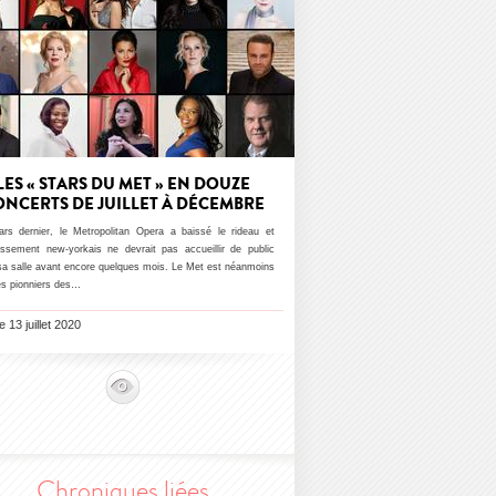
LES « STARS DU MET » EN DOUZE
ONCERTS DE JUILLET À DÉCEMBRE
rs dernier, le Metropolitan Opera a baissé le rideau et
blissement new-yorkais ne devrait pas accueillir de public
sa salle avant encore quelques mois. Le Met est néanmoins
es pionniers des…
le 13 juillet 2020
Chroniques liées