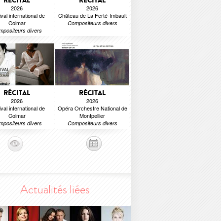
RÉCITAL
RÉCITAL
2026
2026
val international de
Château de La Ferté-Imbault
Colmar
Compositeurs divers
positeurs divers
RÉCITAL
RÉCITAL
2026
2026
val international de
Opéra Orchestre National de
Colmar
Montpellier
positeurs divers
Compositeurs divers
Actualités liées