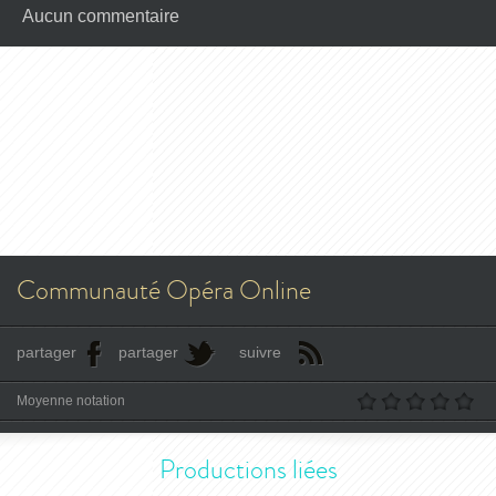
Aucun commentaire
Communauté Opéra Online
partager
partager
suivre
Moyenne notation
Productions liées