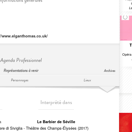
Informations générales
Le
://www.elganthomas.co.uk/
T
Opéra 
Agenda Professionnel
Représentations à venir
Archives
Personnages
Lieux
Interprété dans
a
Le Barbier de Séville
iere di Siviglia - Théâtre des Champs-Élysées (2017)