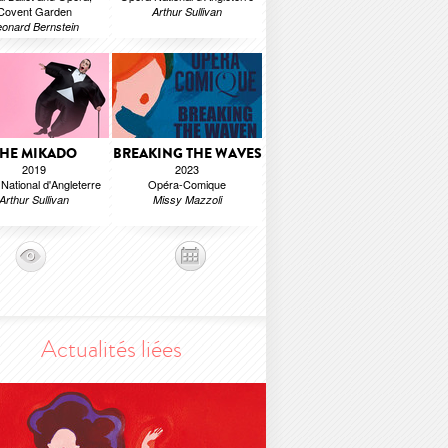
Covent Garden
Arthur Sullivan
onard Bernstein
HE MIKADO
BREAKING THE WAVES
2019
2023
National d'Angleterre
Opéra-Comique
Arthur Sullivan
Missy Mazzoli
Actualités liées