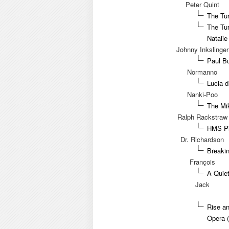
Peter Quint
The Tur
The Tur
Natali
Johnny Inkslinger
Paul Bu
Normanno
Lucia d
Nanki-Poo
The Mik
Ralph Rackstraw
HMS Pin
Dr. Richardson
Breaki
François
A Quiet
Jack
Rise an
Opera 