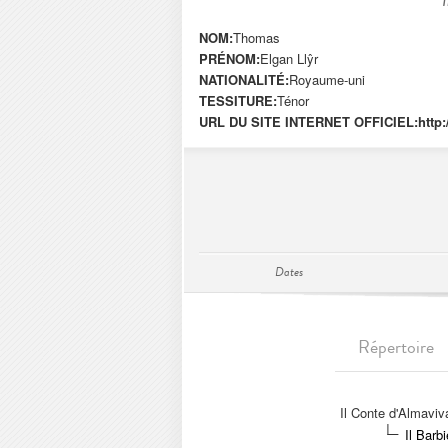
NOM:
Thomas
PRÉNOM:
Elgan Llŷr
NATIONALITÉ:
Royaume-uni
TESSITURE:
Ténor
URL DU SITE INTERNET OFFICIEL:
http
Dates
Répertoire
Il Conte d'Almaviv
Il Barb