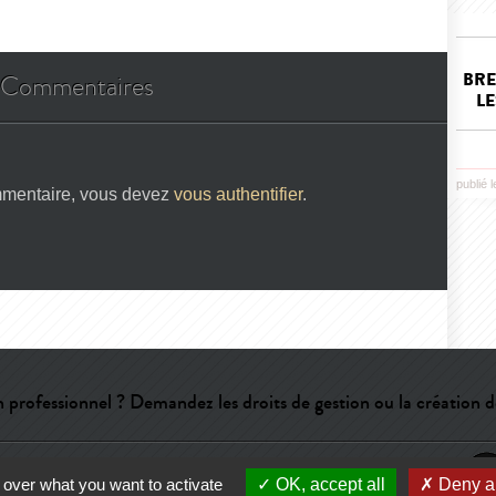
BRE
Commentaires
LE
publié 
mmentaire, vous devez
vous authentifier
.
 professionnel ? Demandez les droits de gestion ou la création d
e
-
CGU
-
Qui sommes-nous ?
-
Publicité
 over what you want to activate
OK, accept all
Deny al