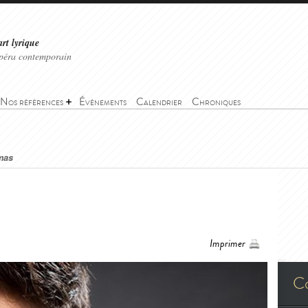
art lyrique
'opéra contemporain
Nos références
Événements
Calendrier
Chroniques
mas
Imprimer
C