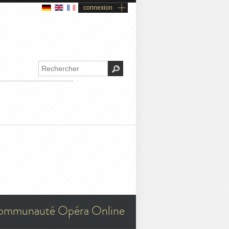
connexion
ommunauté Opéra Online