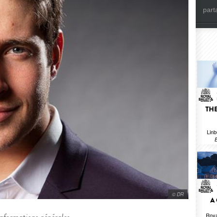
part
THE
Linb
B
© DR
A
Roya