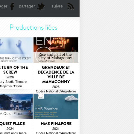
ager
partager
suivre
Productions liées
 TURN OF THE
GRANDEUR ET
SCREW
DÉCADENCE DE LA
VILLE DE
2026
ury Studio Theatre
MAHAGONNY
enjamin Britten
2026
Opéra National d'Angleterre
Kurt Weill
 QUIET PLACE
HMS PINAFORE
2024
2021
l Ballet and Opera,
Opéra National d'Angleterre