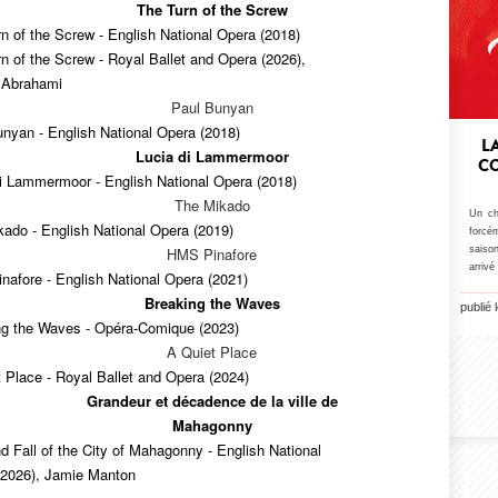
The Turn of the Screw
n of the Screw - English National Opera (2018)
n of the Screw - Royal Ballet and Opera (2026),
e Abrahami
Paul Bunyan
nyan - English National Opera (2018)
L
Lucia di Lammermoor
CO
i Lammermoor - English National Opera (2018)
The Mikado
Un cha
ado - English National Opera (2019)
forcé
HMS Pinafore
saison
arriv
afore - English National Opera (2021)
Breaking the Waves
publié
ng the Waves - Opéra-Comique (2023)
A Quiet Place
 Place - Royal Ballet and Opera (2024)
Grandeur et décadence de la ville de
Mahagonny
d Fall of the City of Mahagonny - English National
(2026), Jamie Manton