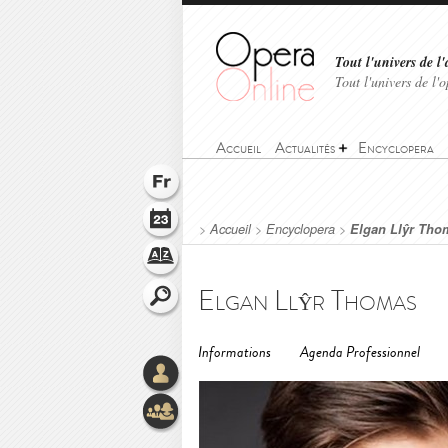
Tout l'univers de l'
Tout l'univers de l
Accueil
Actualités
Encyclopera
>
Accueil
>
Encyclopera
>
Elgan Llŷr Tho
Elgan Llŷr Thomas
Informations
Agenda Professionnel