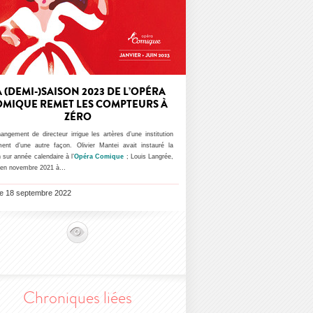
A (DEMI-)SAISON 2023 DE L’OPÉRA
MIQUE REMET LES COMPTEURS À
ZÉRO
ngement de directeur irrigue les artères d’une institution
ment d’une autre façon. Olivier Mantei avait instauré la
 sur année calendaire à l’
Opéra Comique
; Louis Langrée,
é en novembre 2021 à…
 le 18 septembre 2022
Chroniques liées