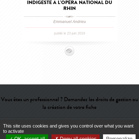
INDIGESTE À L'OPÉRA NATIONAL DU
RHIN
Emmanuel Andrieu
publié le 23 juin 2019
Vous êtes un professionnel ? Demandez les droits de gestion ou
la création de votre fiche
This site uses cookies and gives you control over what you want
Aide
-
Contact
-
Admin
-
Lexique
-
CGU
-
Qui sommes-nous ?
-
to activate
Publicité
OK, accept all
Deny all cookies
Personalize