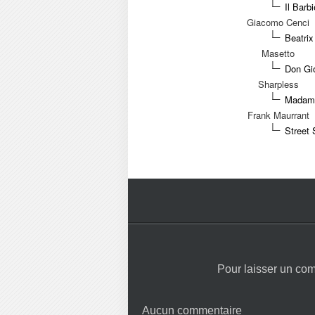
Il Barb
Giacomo Cenci
Beatrix
Masetto
Don Gio
Sharpless
Madama
Frank Maurrant
Street
Pour laisser un co
Aucun commentaire