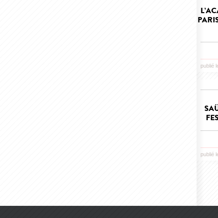
L’AC
PARI
publié 
SAÜ
FE
publié 