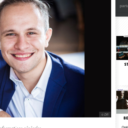
part
S
© DR
BE
Opér