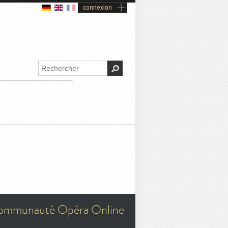
connexion
ommunauté Opéra Online