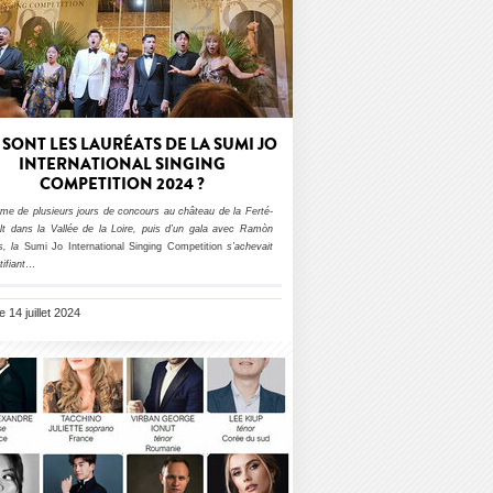
 SONT LES LAURÉATS DE LA SUMI JO
INTERNATIONAL SINGING
COMPETITION 2024 ?
rme de plusieurs jours de concours au château de la Ferté-
lt dans la Vallée de la Loire, puis d’un gala avec Ramòn
s, la
Sumi Jo International Singing Competition
s’achevait
tifiant
…
le 14 juillet 2024