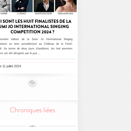
I SONT LES HUIT FINALISTES DE LA
UMI JO INTERNATIONAL SINGING
COMPETITION 2024 ?
remière édition de la
Sumi Jo International Singing
tition
se tient actuellement au Château de la Ferté-
lt. Au terme de deux jours d’auditions, les huit premiers
stes ont été désignés par le jury.
…
e 11 juillet 2024
Chroniques liées