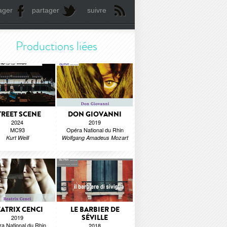
ager
partager
suivre
Productions liées
TREET SCENE
DON GIOVANNI
2024
2019
MC93
Opéra National du Rhin
Kurt Weill
Wolfgang Amadeus Mozart
ATRIX CENCI
LE BARBIER DE
SÉVILLE
2019
a National du Rhin
2018