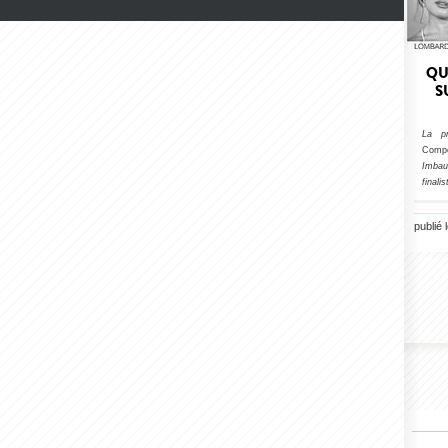
QU
S
La p
Compe
Imbau
finali
publié l