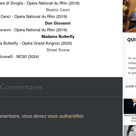
iere di Siviglia - Opéra National du Rhin (2018)
Beatrix Cenci
 Cenci - Opéra National du Rhin (2019)
Don Giovanni
vanni - Opéra National du Rhin (2019)
Madame Butterfly
QUI
 Butterfly - Opéra Grand Avignon (2020)
Street Scene
 SceneS - MC93 (2024)
Au te
Imbau
Varga
en gra
Commentaires
publié 
mmentaire, vous devez
vous authentifier
.