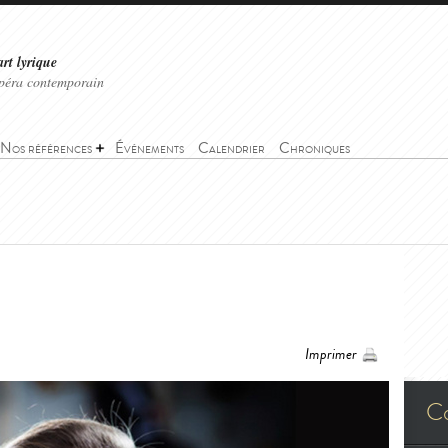
art lyrique
'opéra contemporain
Nos références
Événements
Calendrier
Chroniques
Imprimer
C