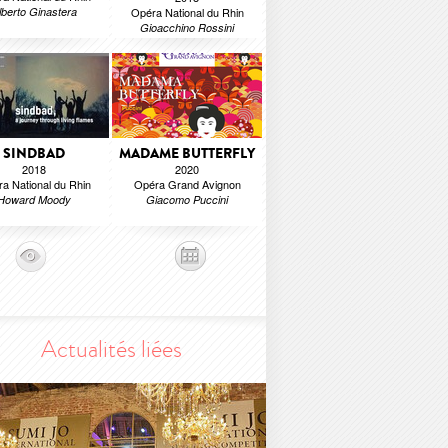
lberto Ginastera
Opéra National du Rhin
Gioacchino Rossini
SINDBAD
MADAME BUTTERFLY
2018
2020
a National du Rhin
Opéra Grand Avignon
Howard Moody
Giacomo Puccini
Actualités liées