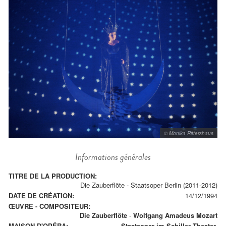
© Monika Rittershaus
Informations générales
TITRE DE LA PRODUCTION:
Die Zauberflöte - Staatsoper Berlin (2011-2012)
DATE DE CRÉATION:
14/12/1994
ŒUVRE - COMPOSITEUR:
Die Zauberflöte
-
Wolfgang Amadeus Mozart
MAISON D'OPÉRA:
Staatsoper im Schiller Theater.