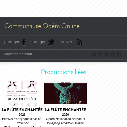
Communauté Opéra Online
partager
partager
suivre
Moyenne notation
Productions liées
LA FLÛTE ENCHANTÉE
LA FLÛTE ENCHANTÉE
2026
2026
Festival d'art lyrique d'Aix-en-
Opéra National de Bordeaux
Provence
Wolfgang Amadeus Mozart