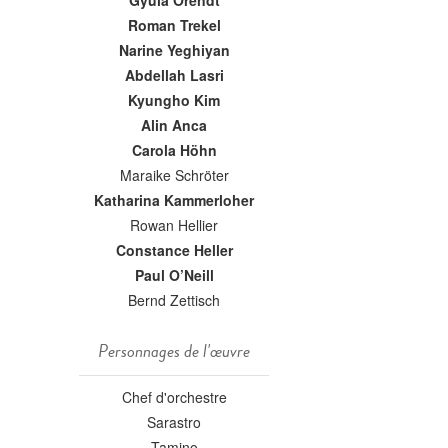
Gyula Orendt
Roman Trekel
Narine Yeghiyan
Abdellah Lasri
Kyungho Kim
Alin Anca
Carola Höhn
Maraike Schröter
Katharina Kammerloher
Rowan Hellier
Constance Heller
Paul O’Neill
Bernd Zettisch
Personnages de l'œuvre
Chef d'orchestre
Sarastro
Tamino