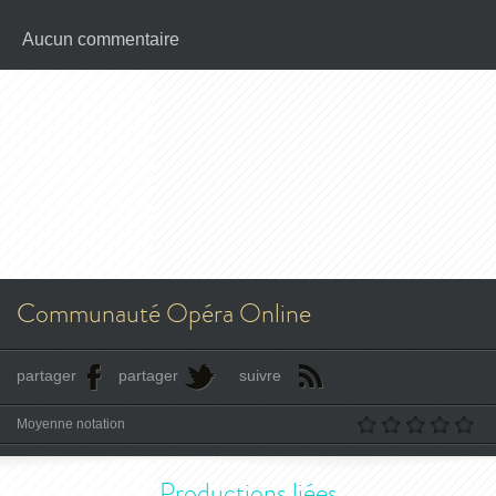
Aucun commentaire
Communauté Opéra Online
partager
partager
suivre
Moyenne notation
Productions liées