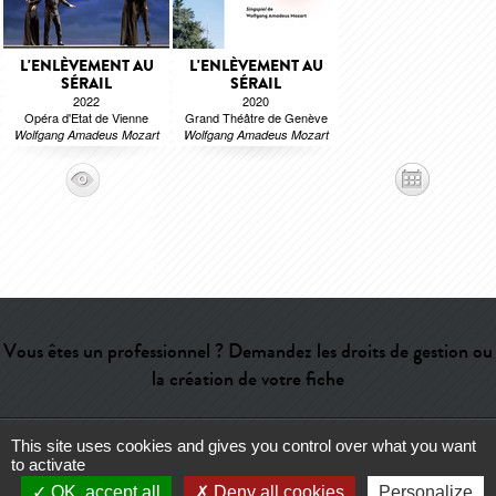
L'ENLÈVEMENT AU
L'ENLÈVEMENT AU
SÉRAIL
SÉRAIL
2022
2020
Opéra d'Etat de Vienne
Grand Théâtre de Genève
Wolfgang Amadeus Mozart
Wolfgang Amadeus Mozart
Vous êtes un professionnel ? Demandez les droits de gestion ou
la création de votre fiche
This site uses cookies and gives you control over what you want
Aide
-
Contact
-
Admin
-
Lexique
-
CGU
-
Qui sommes-nous ?
-
to activate
Publicité
OK, accept all
Deny all cookies
Personalize